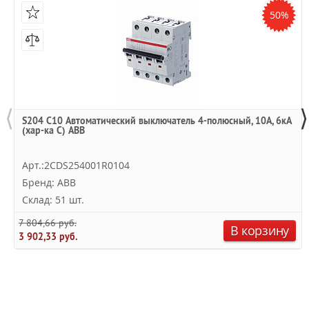
50%
⟨
⟩
S204 C10 Автоматический выключатель 4-полюсный, 10А, 6кА
(хар-ка C) ABB
Арт.:2CDS254001R0104
Бренд: ABB
Склад: 51 шт.
7 804,66 руб.
В корзину
3 902,33 руб.