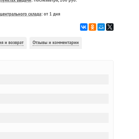
в
пунктах выдачи
: Послезавтра, 200 руб.
центрального склада
: от 1 дня
ия и возврат
Отзывы и комментарии