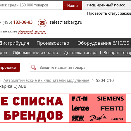
Расширенный поиск
Проверить статус заказ
7
(495)
183-38-83
sales@asberg.ru
и закажите
обратный звонок
Дистрибуция
Производство
Оборудование 6/10/35 
аров
Оформление и оплата
Доставка товара
Возврат това
спродажа
Автоматические выключатели модульные
S204 C10
ар-ка C) ABB