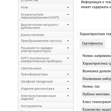
устройства
Информация о това
может содержать н
Реле
Ограничители
перенапряжения (УЗИП)
Выключатели нагрузки /
рубильники
Характеристики то
Блоки питания
Преобразователи частоты
Сертификаты
Решения по зарядке
электротранспорта
Номин. напряжен
КИП ( Контрольно-
измерительные приборы)
Характеристика с
Светильники
Возможна дополн
Трансформаторы
Отключение нейт
Шкафная продукция
Номин. ток
Изделия для монтажа
Глубина монтажн.
Электроустановочные
изделия
Класс токоограни
Инструменты
Количество моду