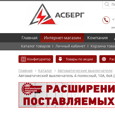
+
ил
Главная
Интернет-магазин
Компания
Каталог товаров
Личный кабинет
Корзина тов
Конфигуратор
Товары по акции
Ра
Главная
Каталог
Автоматические выключатели
Автоматический выключатель 4-полюсный, 10А, 6кА (х