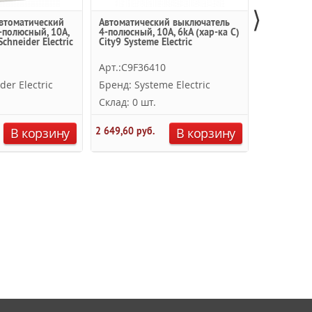
⟩
Автоматический
Автоматический выключатель
Автоматич
-полюсный, 10А,
4-полюсный, 10А, 6kA (хар-ка С)
4-полюсный
Schneider Electric
City9 Systeme Electric
EASY 9 Schn
Арт.:C9F36410
Арт.:EZ9F
der Electric
Бренд: Systeme Electric
Бренд: Sc
Склад: 0 шт.
Склад: 0 
8 893,28 ру
В корзину
2 649,60 руб.
В корзину
5 247,04 ру