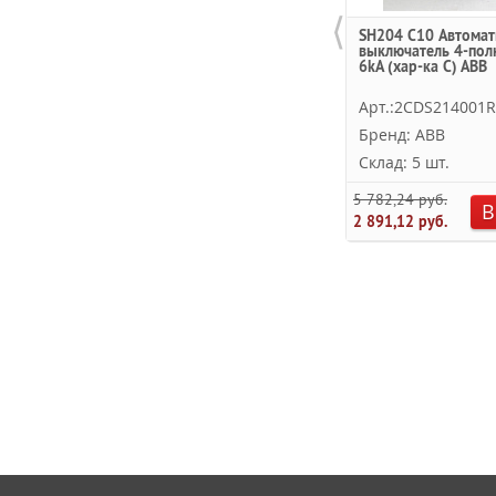
⟨
SH204 C10 Автомат
выключатель 4-пол
6kA (хар-ка C) ABB
Арт.:2CDS214001
Бренд: ABB
Склад: 5 шт.
5 782,24 руб.
В
2 891,12 руб.