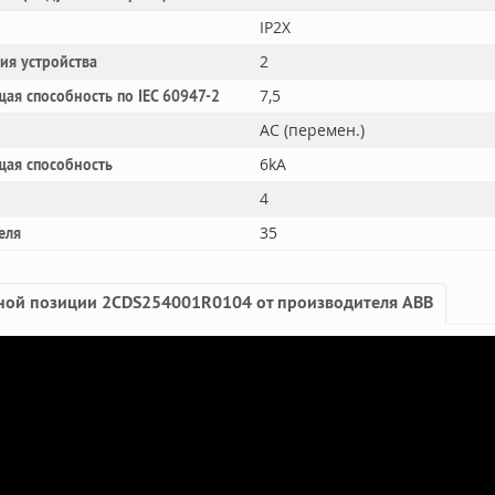
IP2X
2
ния устройства
7,5
ая способность по IEC 60947-2
AC (перемен.)
6kA
щая способность
4
35
еля
ной позиции 2CDS254001R0104 от производителя ABB