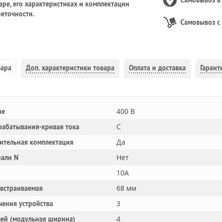
Самовывоз 
ре, его характеристиках и комплектации
еточности.
Самовывоз с
вара
Доп.
характеристики товара
Оплата и доставка
Гарант
400 В
ие
C
рабатывания-кривая тока
Да
ительная комплектация
Нет
рали N
10A
68 мм
 встраиваемая
3
чения устройства
4
лей (модульная ширина)