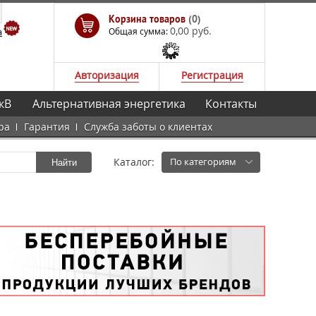
Корзина товаров
(0)
0,00 руб.
а
Общая сумма:
Авторизация
Регистрация
кВ
Альтернативная энергетика
Контакты
ра
Гарантия
Служба заботы о клиентах
Каталог:
По категориям
Найти