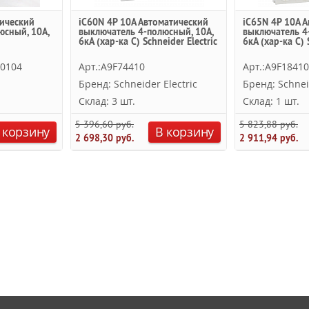
ический
iC60N 4P 10А Автоматический
iC65N 4P 10А 
юсный, 10А,
выключатель 4-полюсный, 10А,
выключатель 4
6кА (хар-ка C) Schneider Electric
6кА (хар-ка C) 
R0104
Арт.:A9F74410
Арт.:A9F18410
Бренд: Schneider Electric
Бренд: Schnei
Склад: 3 шт.
Склад: 1 шт.
5 396,60 руб.
5 823,88 руб.
 корзину
В корзину
2 698,30 руб.
2 911,94 руб.