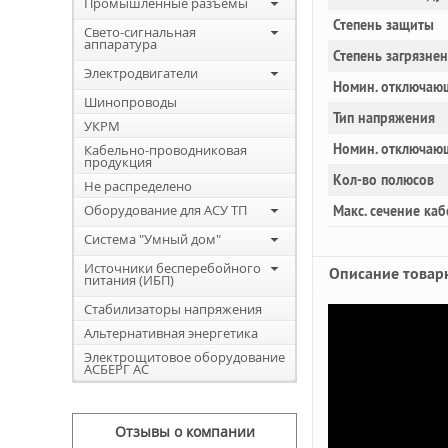
Промышленные разъемы
Степень защиты
Свето-сигнальная
аппаратура
Степень загрязне
Электродвигатели
Номин. отключающ
Шинопроводы
Тип напряжения
УКРМ
Номин. отключаю
Кабельно-проводниковая
продукция
Кол-во полюсов
Не распределено
Оборудование для АСУ ТП
Макс. сечение каб
Система "Умный дом"
Источники бесперебойного
Описание товар
питания (ИБП)
Стабилизаторы напряжения
Альтернативная энергетика
Электрощитовое оборудование
АСБЕРГ АС
Отзывы о компании