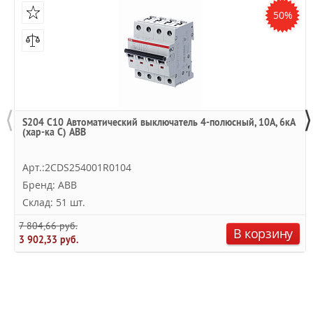
50%
⟨
⟩
S204 C10 Автоматический выключатель 4-полюсный, 10А, 6кА
(хар-ка C) ABB
Арт.:2CDS254001R0104
Бренд: ABB
Склад: 51 шт.
7 804,66 руб.
В корзину
3 902,33 руб.