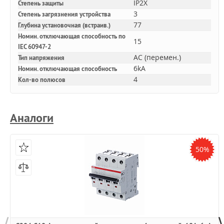
IP2X
Степень защиты
3
Степень загрязнения устройства
77
Глубина установочная (встраив.)
Номин. отключающая способность по
15
IEC 60947-2
AC (перемен.)
Тип напряжения
6kA
Номин. отключающая способность
4
Кол-во полюсов
Аналоги
50%
⟨
⟩