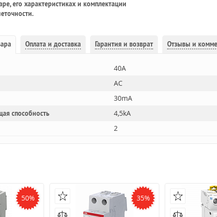
ре, его характеристиках и комплектации
еточности.
вара
Оплата и доставка
Гарантия и возврат
Отзывы и комм
40A
AC
30mA
4,5kA
щая способность
2
50%
35%