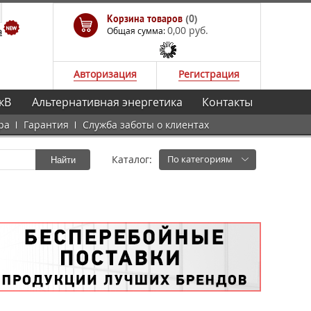
Корзина товаров
(0)
0,00 руб.
а
Общая сумма:
Авторизация
Регистрация
кВ
Альтернативная энергетика
Контакты
ра
Гарантия
Служба заботы о клиентах
Каталог:
По категориям
Найти