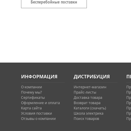
Бесперебойные поставки
ИНФОРМАЦИЯ
ДИСТРИБУЦИЯ
П
О компании
Интернет-магазин
Пр
Почему мы?
Прайс-листы
Пр
Сертификаты
Доставка товара
Пр
Оформление и оплата
Возврат товара
Пр
Карта сайта
Каталоги (скачать)
Пр
Условия поставки
Школа электрика
Пр
Отзывы о компании
Поиск товаров
Пр