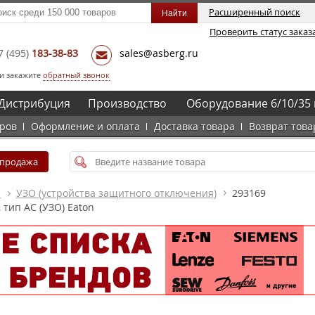
Расширенный поиск
Проверить статус заказ
7
(495)
183-38-83
sales@asberg.ru
и закажите
обратный звонок
Дистрибуция
Производство
Оборудование 6/10/35 
аров
Оформление и оплата
Доставка товара
Возврат това
спродажа
а
УЗО (устройства защитного отключения)
293169
 тип АC (УЗО) Eaton