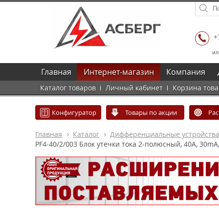
+
ил
Главная
Интернет-магазин
Компания
Каталог товаров
Личный кабинет
Корзина тов
Конфигуратор
Товары по акции
Ра
Главная
Каталог
Дифференциальные устройств
PF4-40/2/003 Блок утечки тока 2-полюсный, 40A, 30mA,