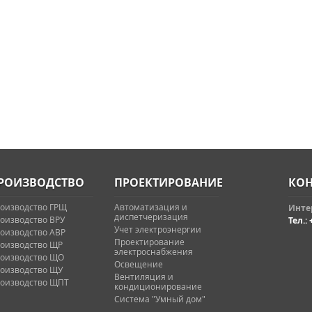
РОИЗВОДСТВО
ПРОЕКТИРОВАНИЕ
КОН
оизводство ГРЩ
Автоматизация и
Интер
диспетчеризация
оизводство ВРУ
Тел.: 
Учет электроэнергии
оизводство АВР
Проектирование
оизводство ЩР
электроснабжения
оизводство ЩО
Освещение
оизводство ЩУ
Вентиляция и
оизводство ЩПТ
кондиционирование
Система "Умный дом"