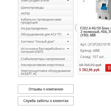
Электродвигатели
Шинопроводы
УКРМ
Кабельно-проводниковая
продукция
⟨
Не распределено
F202 A 40/30 Блок 
2-полюсный, 40A, 3
Оборудование для АСУ ТП
(УЗО) ABB
Система "Умный дом"
Арт.:2CSF202101R
Источники бесперебойного
Бренд: ABB
питания (ИБП)
Склад: 107 шт.
Стабилизаторы напряжения
Альтернативная энергетика
10 765,92 руб.
В
5 382,96 руб.
Электрощитовое оборудование
АСБЕРГ АС
Отзывы о компании
Служба заботы о клиентах