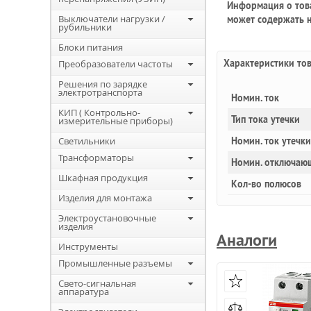
Информация о това
Выключатели нагрузки /
может содержать н
рубильники
Блоки питания
Характеристики то
Преобразователи частоты
Решения по зарядке
электротранспорта
Номин. ток
КИП ( Контрольно-
Тип тока утечки
измерительные приборы)
Светильники
Номин. ток утечки
Трансформаторы
Номин. отключаю
Шкафная продукция
Кол-во полюсов
Изделия для монтажа
Электроустановочные
изделия
Аналоги
Инструменты
Промышленные разъемы
Свето-сигнальная
аппаратура