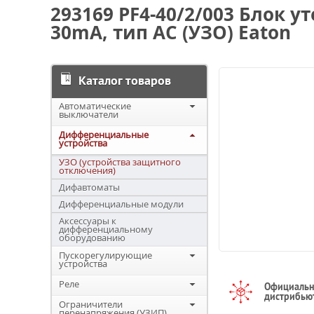
293169 PF4-40/2/003 Блок у
30mA, тип АC (УЗО) Eaton
Каталог товаров
Автоматические
выключатели
Дифференциальные
устройства
УЗО (устройства защитного
отключения)
Дифавтоматы
Дифференциальные модули
Аксессуары к
дифференциальному
оборудованию
Пускорегулирующие
устройства
Реле
Официаль
дистрибью
Ограничители
перенапряжения (УЗИП)