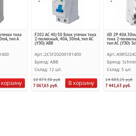
утечки тока
F202 AC 40/30 Блок утечки тока
iID 2Р 40A 30m
0mA, тип А
2-полюсный, 40A, 30mA, тип АC
тока 2-полюсны
(УЗО) ABB
тип АC (УЗО) Sc
1400
Арт.:2CSF202001R1400
Арт.:A9R5224
Бренд: ABB
Бренд: Schnei
Склад: 12 шт.
Склад: 5 шт.
10 873,30 руб.
14 883,25 руб.
 корзину
В корзину
7 067,65 руб.
7 441,63 руб.