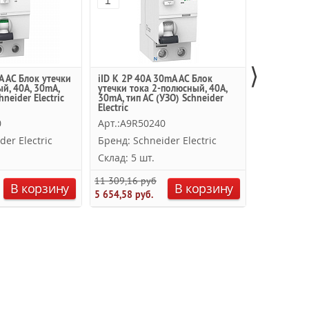
⟩
A AC Блок утечки
iID K 2Р 40A 30mA AC Блок
iID 2Р 40A
й, 40A, 30mA,
утечки тока 2-полюсный, 40A,
тока 2-пол
hneider Electric
30mA, тип АC (УЗО) Schneider
тип АC (УЗО
Electric
0
Арт.:A9R50240
Арт.:A9R4
der Electric
Бренд: Schneider Electric
Бренд: Sc
Склад: 5 шт.
Склад: 2 
11 309,16 руб.
17 323,48 р
В корзину
В корзину
5 654,58 руб.