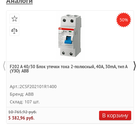
Аналоги
50%
⟨
⟩
F202 A 40/30 Блок утечки тока 2-полюсный, 40A, 30mA, тип А
(УЗО) ABB
Арт.:2CSF202101R1400
Бренд: ABB
Склад: 107 шт.
10 765,92 руб.
В корзину
5 382,96 руб.