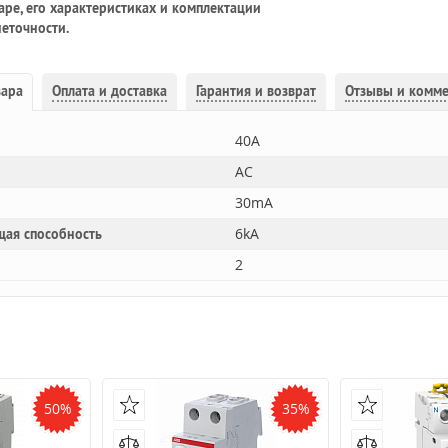
ре, его характеристиках и комплектации
еточности.
вара
Оплата и доставка
Гарантия и возврат
Отзывы и комм
40A
AC
30mA
6kA
щая способность
2
50%
35%