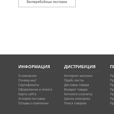
Бесперебойные поставки
ИНФОРМАЦИЯ
ДИСТРИБУЦИЯ
П
О компании
Интернет-магазин
Пр
Почему мы?
Прайс-листы
Пр
Сертификаты
Доставка товара
Пр
Оформление и оплата
Возврат товара
Пр
Карта сайта
Каталоги (скачать)
Пр
Условия поставки
Школа электрика
Пр
Отзывы о компании
Поиск товаров
Пр