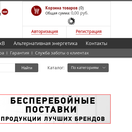
Корзина товаров
(0)
0,00 руб.
а
Общая сумма:
Авторизация
Регистрация
кВ
Альтернативная энергетика
Контакты
ра
Гарантия
Служба заботы о клиентах
Каталог:
По категориям
Найти