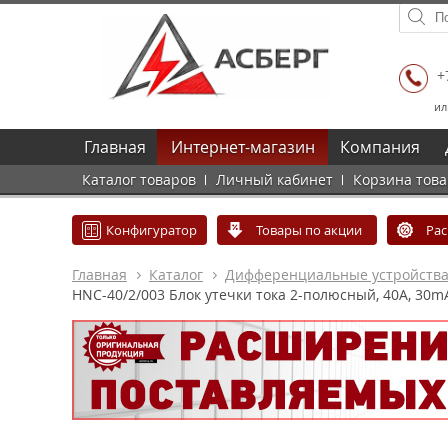
+
ил
Главная
Интернет-магазин
Компания
Каталог товаров
Личный кабинет
Корзина тов
Конфигуратор
Товары по акции
Ра
Главная
Каталог
Дифференциальные устройств
HNC-40/2/003 Блок утечки тока 2-полюсный, 40A, 30mA