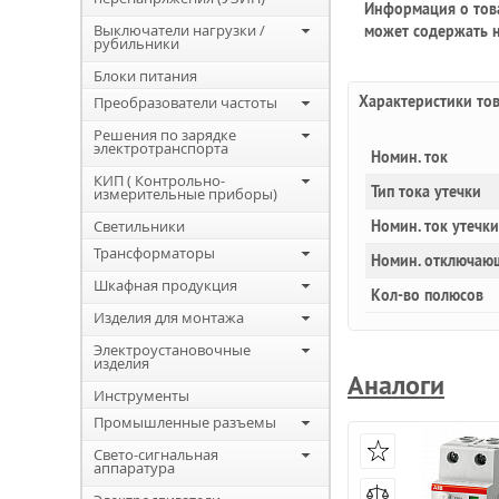
Информация о това
Выключатели нагрузки /
может содержать н
рубильники
Блоки питания
Характеристики то
Преобразователи частоты
Решения по зарядке
электротранспорта
Номин. ток
КИП ( Контрольно-
Тип тока утечки
измерительные приборы)
Светильники
Номин. ток утечки
Трансформаторы
Номин. отключаю
Шкафная продукция
Кол-во полюсов
Изделия для монтажа
Электроустановочные
изделия
Аналоги
Инструменты
Промышленные разъемы
Свето-сигнальная
аппаратура