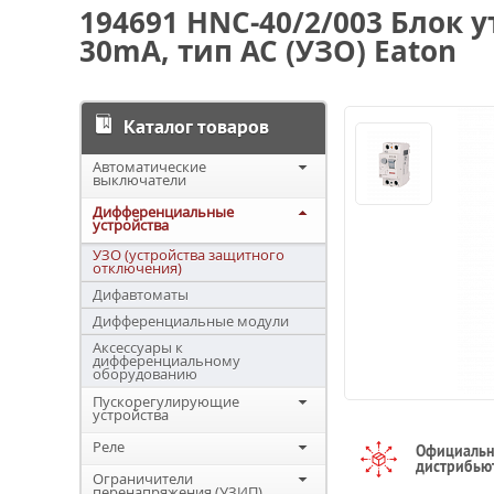
194691 HNC-40/2/003 Блок у
30mA, тип AC (УЗО) Eaton
Каталог товаров
Автоматические
выключатели
Дифференциальные
устройства
УЗО (устройства защитного
отключения)
Дифавтоматы
Дифференциальные модули
Аксессуары к
дифференциальному
оборудованию
Пускорегулирующие
устройства
Реле
Официаль
дистрибью
Ограничители
перенапряжения (УЗИП)