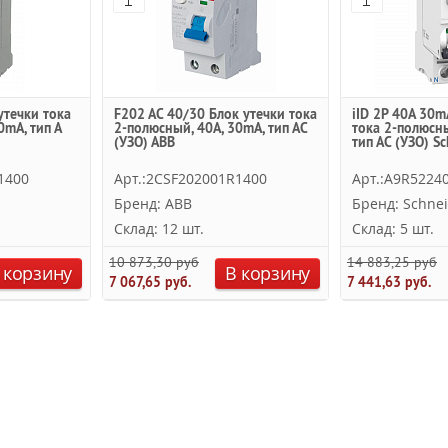
утечки тока
F202 AC 40/30 Блок утечки тока
iID 2Р 40A 30m
0mA, тип А
2-полюсный, 40A, 30mA, тип АC
тока 2-полюсны
(УЗО) ABB
тип АC (УЗО) Sc
1400
Арт.:2CSF202001R1400
Арт.:A9R5224
Бренд: ABB
Бренд: Schnei
Склад: 12 шт.
Склад: 5 шт.
10 873,30 руб.
14 883,25 руб.
 корзину
В корзину
7 067,65 руб.
7 441,63 руб.