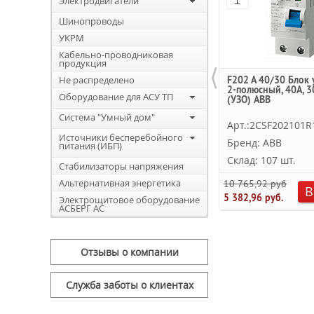
Электродвигатели
Шинопроводы
УКРМ
Кабельно-проводниковая
продукция
⟨
Не распределено
F202 A 40/30 Блок 
2-полюсный, 40A, 3
Оборудование для АСУ ТП
(УЗО) ABB
Система "Умный дом"
Арт.:2CSF202101R
Источники бесперебойного
Бренд: ABB
питания (ИБП)
Склад: 107 шт.
Стабилизаторы напряжения
Альтернативная энергетика
10 765,92 руб.
В
5 382,96 руб.
Электрощитовое оборудование
АСБЕРГ АС
Отзывы о компании
Служба заботы о клиентах