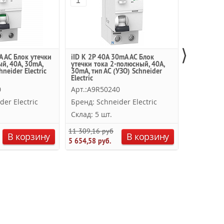
⟩
A AC Блок утечки
iID K 2Р 40A 30mA AC Блок
iID 2Р 40A
й, 40A, 30mA,
утечки тока 2-полюсный, 40A,
тока 2-пол
hneider Electric
30mA, тип АC (УЗО) Schneider
тип АC (УЗО
Electric
0
Арт.:A9R50240
Арт.:A9R4
der Electric
Бренд: Schneider Electric
Бренд: Sc
Склад: 5 шт.
Склад: 2 
11 309,16 руб.
17 323,48 р
В корзину
В корзину
5 654,58 руб.