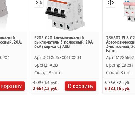
ический
S203 C20 Автоматический
286602 PL6-C2
юсный, 20А,
выключатель 3-полюсный, 20А,
Автоматически
6кА (хар-ка C) ABB
3-полюсный, 20
Eaton
R0204
Арт.:2CDS253001R0204
Арт.:M286602
Бренд: ABB
Бренд: Eaton
Склад: 35 шт.
Склад: 8 шт.
4 098,64 руб.
6 766,32 руб.
 корзину
В корзину
2 664,12 руб.
3 383,16 руб.