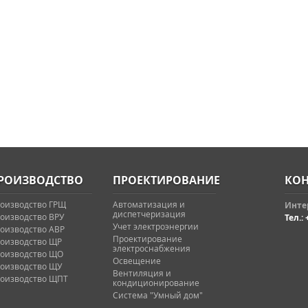
РОИЗВОДСТВО
ПРОЕКТИРОВАНИЕ
КОН
оизводство ГРЩ
Автоматизация и
Интер
диспетчеризация
оизводство ВРУ
Тел.: 
Учет электроэнергии
оизводство АВР
Проектирование
оизводство ЩР
электроснабжения
оизводство ЩО
Освещение
оизводство ЩУ
Вентиляция и
оизводство ЩПТ
кондиционирование
Система "Умный дом"