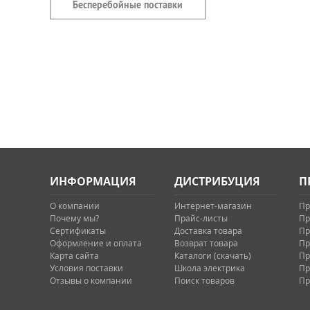
Бесперебойные поставки
ИНФОРМАЦИЯ
ДИСТРИБУЦИЯ
П
О компании
Интернет-магазин
Пр
Почему мы?
Прайс-листы
Пр
Сертификаты
Доставка товара
Пр
Оформление и оплата
Возврат товара
Пр
Карта сайта
Каталоги (скачать)
Пр
Условия поставки
Школа электрика
Пр
Отзывы о компании
Поиск товаров
Пр