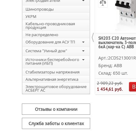
Электродвигатели
Шинопроводы
УКРМ
Кабельно-проводниковая
продукция
⟨
Не распределено
SH203 C20 Автомат
Оборудование для АСУ ТП
выключатель 3-пол
6кА (хар-ка C) ABB
Система "Умный дом"
Арт.:2CDS213001
Источники бесперебойного
питания (ИБП)
Бренд: ABB
Стабилизаторы напряжения
Склад: 650 шт.
Альтернативная энергетика
2 909,22 руб.
В
Электрощитовое оборудование
1 454,61 руб.
АСБЕРГ АС
Отзывы о компании
Служба заботы о клиентах