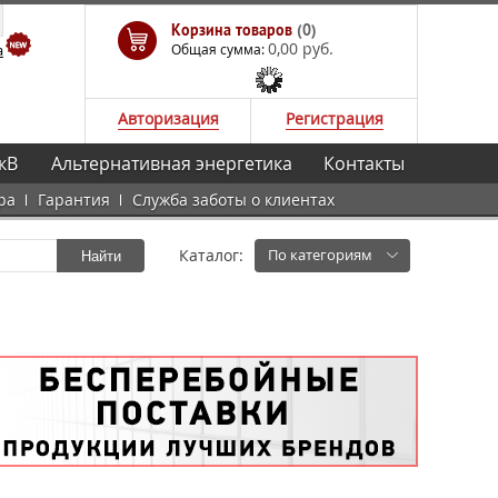
Корзина товаров
(0)
0,00 руб.
а
Общая сумма:
Авторизация
Регистрация
кВ
Альтернативная энергетика
Контакты
ра
Гарантия
Служба заботы о клиентах
Каталог:
По категориям
Найти