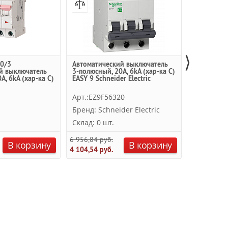
⟩
0/3
Автоматический выключатель
iC60N 3P 
й выключатель
3-полюсный, 20А, 6kА (хар-ка C)
выключате
А, 6kA (хар-ка C)
EASY 9 Schneider Electric
6кА (хар-ка
Арт.:EZ9F56320
Арт.:A9F7
Бренд: Schneider Electric
Бренд: Sc
Склад: 0 шт.
Склад: 0 
6 956,84 руб.
3 663,00 ру
В корзину
В корзину
4 104,54 руб.
2 161,17 ру