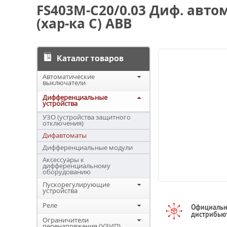
FS403M-C20/0.03 Диф. авто
(хар-ка С) ABB
Каталог товаров
Автоматические
выключатели
Дифференциальные
устройства
УЗО (устройства защитного
отключения)
Дифавтоматы
Дифференциальные модули
Аксессуары к
дифференциальному
оборудованию
Пускорегулирующие
устройства
Реле
Официаль
дистрибью
Ограничители
перенапряжения (УЗИП)