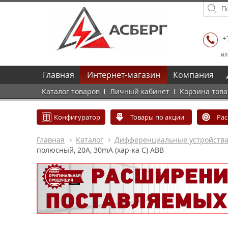
+
ил
Главная
Интернет-магазин
Компания
Каталог товаров
Личный кабинет
Корзина тов
Конфигуратор
Товары по акции
Ра
Главная
Каталог
Дифференциальные устройств
полюсный, 20A, 30mA (хар-ка С) ABB