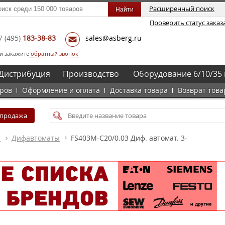
Расширенный поиск
Проверить статус заказ
7
(495)
183-38-83
sales@asberg.ru
и закажите
обратный звонок
Дистрибуция
Производство
Оборудование 6/10/35 
аров
Оформление и оплата
Доставка товара
Возврат това
спродажа
а
Дифавтоматы
FS403M-C20/0.03 Диф. автомат. 3-