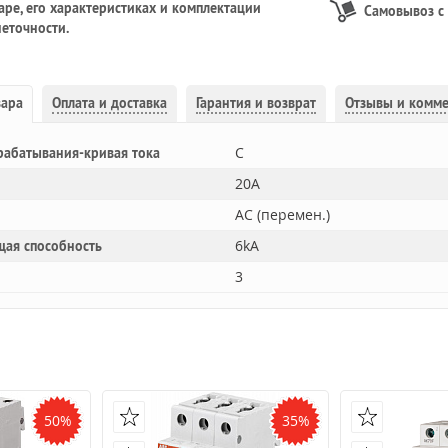
ре, его характеристиках и комплектации
Самовывоз с
еточности.
вара
Оплата и доставка
Гарантия и возврат
Отзывы и комм
C
рабатывания-кривая тока
20A
AC (перемен.)
6kA
щая способность
3
50%
35%