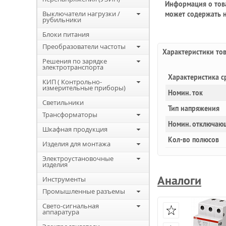
Информация о това
Выключатели нагрузки /
может содержать н
рубильники
Блоки питания
Преобразователи частоты
Характеристики то
Решения по зарядке
электротранспорта
Характеристика с
КИП ( Контрольно-
измерительные приборы)
Номин. ток
Светильники
Тип напряжения
Трансформаторы
Номин. отключаю
Шкафная продукция
Кол-во полюсов
Изделия для монтажа
Электроустановочные
изделия
Аналоги
Инструменты
Промышленные разъемы
Свето-сигнальная
аппаратура