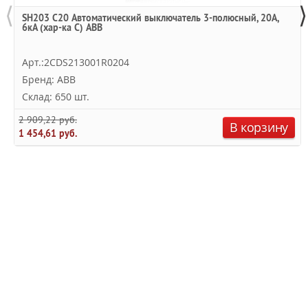
⟨
⟩
SH203 C20 Автоматический выключатель 3-полюсный, 20А,
6кА (хар-ка C) ABB
Арт.:2CDS213001R0204
Бренд: ABB
Склад: 650 шт.
2 909,22 руб.
В корзину
1 454,61 руб.