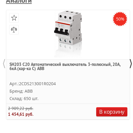
Аналоги
50%
⟨
⟩
SH203 C20 Автоматический выключатель 3-полюсный, 20А,
6кА (хар-ка C) ABB
Арт.:2CDS213001R0204
Бренд: ABB
Склад: 650 шт.
2 909,22 руб.
В корзину
1 454,61 руб.