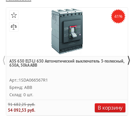
41%
⟨
⟩
A3S 630 ELT-LI 630 Автоматический выключатель 3-полюсный,
630А, 50kA ABB
Арт.:1SDA066567R1
Бренд: ABB
Склад: 0 шт.
91 682,25 руб.
В корзину
54 092,53 руб.