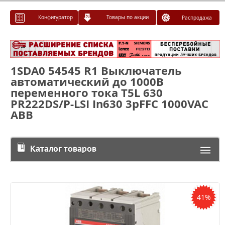
Конфигуратор
Товары по акции
Распродажа
1SDA0 54545 R1 Выключатель
автоматический до 1000В
переменного тока T5L 630
PR222DS/P-LSI In630 3pFFC 1000VAC
ABB
Каталог товаров
41%