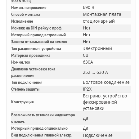
400 В 50 Гц
690 В
Номин. напряжение
Монтажная плата
Способ монтажа
стационарный
Исполнение
Нет
Монтаж на DIN рейку с проф.
Нет
Моторный привод встроенный
Нет
Защита от замыканий на землю
Электронный
Тип расцепителя устройства
Cu
Материал проводника
630A
Номин. ток
Диапазон установки тока
252 ... 630 А
расцепления
Болтовое соединение
Тип подключения
IP2X
Степень защиты
Встраив. устройство
фиксированной
Конструкция
установки
Возможность установки индикатора
Да
отключ.
Да
Моторный привод опционально
Подключение
Вид подключения главной электр.