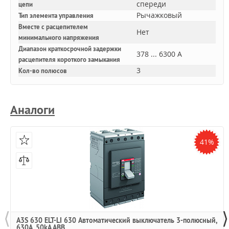
спереди
цепи
Рычажковый
Тип элемента управления
Вместе с расцепителем
Нет
минимального напряжения
Диапазон краткосрочной задержки
378 ... 6300 А
расцепителя короткого замыкания
3
Кол-во полюсов
Аналоги
41%
⟨
⟩
A3S 630 ELT-LI 630 Автоматический выключатель 3-полюсный,
630А, 50kA ABB