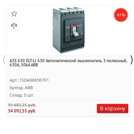
41%
⟨
⟩
A3S 630 ELT-LI 630 Автоматический выключатель 3-полюсный,
630А, 50kA ABB
Арт.:1SDA066567R1
Бренд: ABB
Склад: 0 шт.
91 682,25 руб.
В корзину
54 092,53 руб.