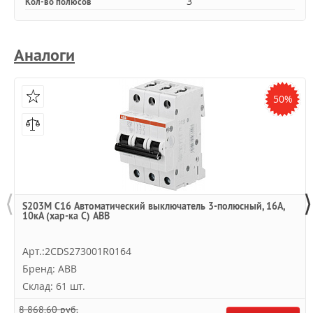
3
Кол-во полюсов
Аналоги
50%
⟨
⟩
S203M C16 Автоматический выключатель 3-полюсный, 16А,
10кА (хар-ка C) ABB
Арт.:2CDS273001R0164
Бренд: ABB
Склад: 61 шт.
8 868,60 руб.