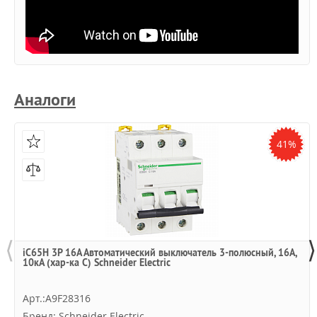
Аналоги
41%
⟨
⟩
iC65H 3P 16А Автоматический выключатель 3-полюсный, 16А,
10кА (хар-ка C) Schneider Electric
Арт.:A9F28316
Бренд: Schneider Electric