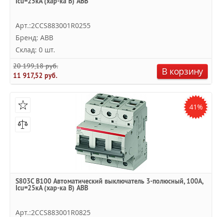
Icu=25кА (хар-ка B) ABB
Арт.:2CCS883001R0255
Бренд: ABB
Склад: 0 шт.
20 199,18 руб.
В корзину
11 917,52 руб.
41%
S803C B100 Автоматический выключатель 3-полюсный, 100А,
Icu=25кА (хар-ка B) ABB
Арт.:2CCS883001R0825