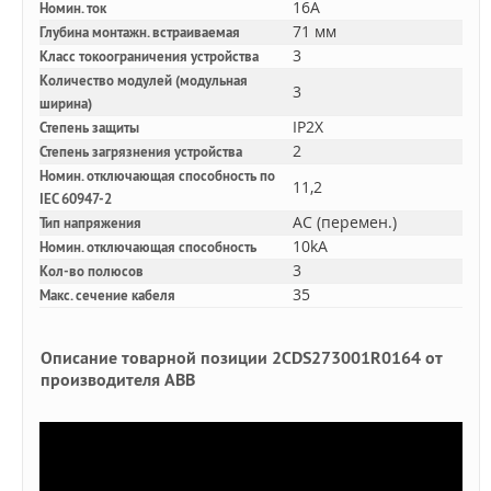
16A
Номин. ток
71 мм
Глубина монтажн. встраиваемая
3
Класс токоограничения устройства
Количество модулей (модульная
3
ширина)
IP2X
Степень защиты
2
Степень загрязнения устройства
Номин. отключающая способность по
11,2
IEC 60947-2
AC (перемен.)
Тип напряжения
10kA
Номин. отключающая способность
3
Кол-во полюсов
35
Макс. сечение кабеля
Описание товарной позиции 2CDS273001R0164 от
производителя ABB