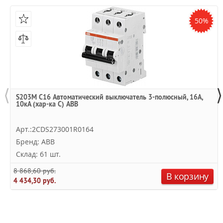
50%
⟨
⟩
S203M C16 Автоматический выключатель 3-полюсный, 16А,
10кА (хар-ка C) ABB
Арт.:2CDS273001R0164
Бренд: ABB
Склад: 61 шт.
8 868,60 руб.
В корзину
4 434,30 руб.