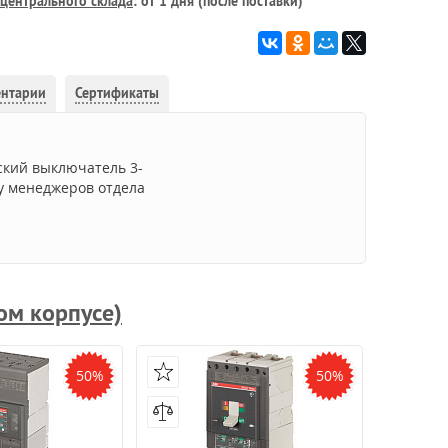
центрального склада
: от 1 дня (после поставки)
ентарии
Сертификаты
ский выключатель 3-
 у менеджеров отдела
ом корпусе)
50%
50%