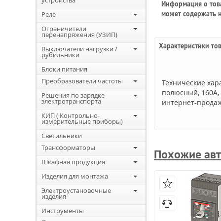
устройства
Информация о това
может содержать н
Реле
Ограничители
перенапряжения (УЗИП)
Характеристики то
Выключатели нагрузки /
рубильники
Блоки питания
Преобразователи частоты
Технические хар
полюсный, 160А,
Решения по зарядке
электротранспорта
интернет-продаж,
КИП ( Контрольно-
измерительные приборы)
Светильники
Трансформаторы
Похожие авт
Шкафная продукция
Изделия для монтажа
Электроустановочные
изделия
Инструменты