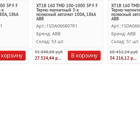
00 3P F F
XT1B 160 TMD 100-1000 3P F F
XT1B 160 TMD 
-х
Термо-магнитный 3-х
Термо-магнит
80А, 18kA
полюсный автомат 100А, 18kA
полюсный авто
ABB
ABB
R1
Арт.:1SDA066807R1
Арт.:1SDA06
Бренд: ABB
Бренд: ABB
Склад: 53 шт.
Склад: 51 шт.
55 048,88 руб.
68 432,24 руб.
 корзину
В корзину
27 524,44 руб.
34 216,12 руб.