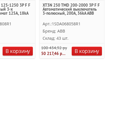
125-1250 3P F F
XT3N 250 TMD 200-2000 3P F F
ный 3-х
Автоматический выключатель
мат 125А, 18kA
3-полюсный, 200А, 36kA ABB
6808R1
Арт.:1SDA068058R1
Бренд: ABB
Склад: 43 шт.
100 434,92 руб.
В корзину
В корзину
50 217,46 руб.