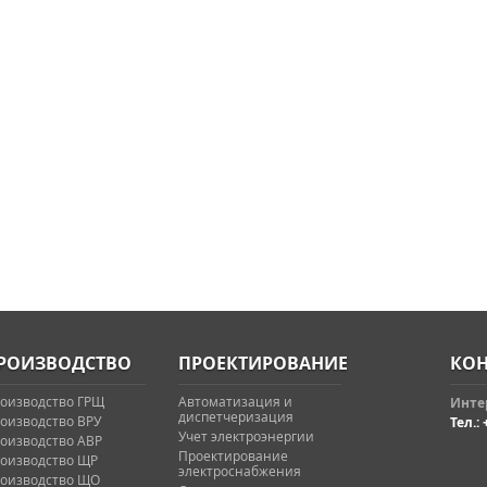
РОИЗВОДСТВО
ПРОЕКТИРОВАНИЕ
КОН
оизводство ГРЩ
Автоматизация и
Интер
диспетчеризация
оизводство ВРУ
Тел.: 
Учет электроэнергии
оизводство АВР
Проектирование
оизводство ЩР
электроснабжения
оизводство ЩО