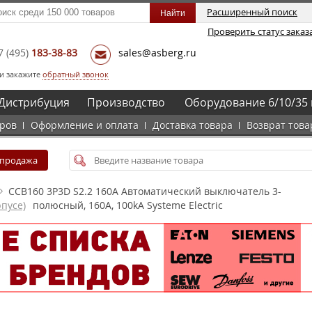
Расширенный поиск
Проверить статус заказ
7
(495)
183-38-83
sales@asberg.ru
и закажите
обратный звонок
Дистрибуция
Производство
Оборудование 6/10/35 
аров
Оформление и оплата
Доставка товара
Возврат това
спродажа
CCB160 3P3D S2.2 160A Автоматический выключатель 3-
пусе)
полюсный, 160А, 100kA Systeme Electric