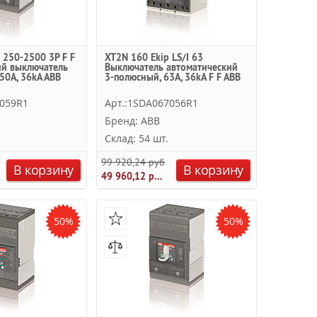
250-2500 3P F F
XT2N 160 Ekip LS/I 63
ий выключатель
Выключатель автоматический
50А, 36kA ABB
3-полюсный, 63А, 36kA F F ABB
8059R1
Арт.:1SDA067056R1
Бренд: ABB
Склад: 54 шт.
.
99 920,24 руб.
В корзину
В корзину
49 960,12 руб.
50%
50%