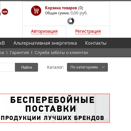
Корзина товаров
(0)
0,00 руб.
а
Общая сумма:
Авторизация
Регистрация
кВ
Альтернативная энергетика
Контакты
ра
Гарантия
Служба заботы о клиентах
Каталог:
По категориям
Найти