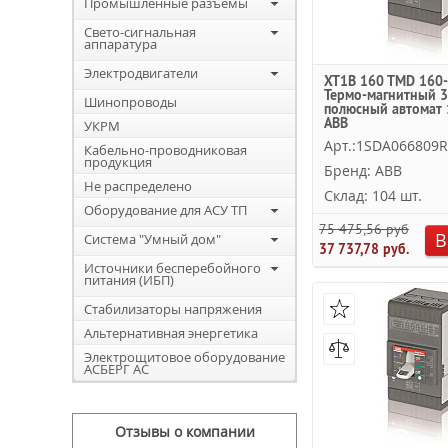
Промышленные разъемы
Свето-сигнальная
аппаратура
Электродвигатели
XT1B 160 TMD 160-
Термо-магнитный 3
Шинопроводы
полюсный автомат 
ABB
УКРМ
Арт.:1SDA066809
Кабельно-проводниковая
продукция
Бренд: ABB
Не распределено
Склад: 104 шт.
Оборудование для АСУ ТП
75 475,56 руб.
В
Система "Умный дом"
37 737,78 руб.
Источники бесперебойного
питания (ИБП)
Стабилизаторы напряжения
Альтернативная энергетика
Электрощитовое оборудование
АСБЕРГ АС
Отзывы о компании