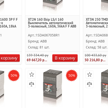
1600 3P F F
XT2N 160 Ekip LS/I 160
XT3N 250 TMD 
-х
Выключатель автоматический
Автоматическ
160А, 18kA
3-полюсный, 160А, 36kA F F ABB
3-полюсный, 2
R1
Арт.:1SDA067058R1
Арт.:1SDA06
Бренд: ABB
Бренд: ABB
Склад: 81 шт.
Склад: 58 шт.
139 334,40 руб.
100 433,60 руб
 корзину
В корзину
69 667,20 руб.
50 216,80 руб.
50%
50%