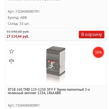
Арт.:1SDA066807R1
Бренд: ABB
Склад: 53 шт.
55 048,88 руб.
В корзину
27 524,44 руб.
50%
XT1B 160 TMD 125-1250 3P F F Термо-магнитный 3-х
полюсный автомат 125А, 18kA ABB
Арт.:1SDA066808R1