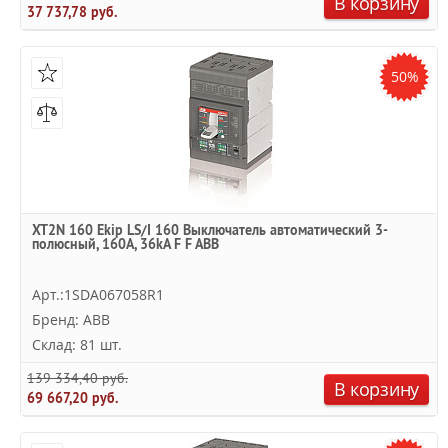
В корзину
37 737,78 руб.
50%
XT2N 160 Ekip LS/I 160 Выключатель автоматический 3-
полюсный, 160А, 36kA F F ABB
Арт.:1SDA067058R1
Бренд: ABB
Склад: 81 шт.
139 334,40 руб.
В корзину
69 667,20 руб.