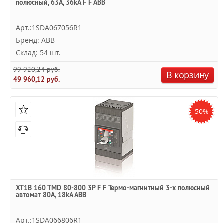
полюсный, 63А, 36kA F F ABB
Арт.:1SDA067056R1
Бренд: ABB
Склад: 54 шт.
99 920,24 руб.
В корзину
49 960,12 руб.
50%
XT1B 160 TMD 80-800 3P F F Термо-магнитный 3-х полюсный
автомат 80А, 18kA ABB
Арт.:1SDA066806R1