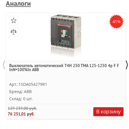
Аналоги
41%
⟨
⟩
Выключатель автоматический T4H 250 TMA 125-1250 4p F F
InN=100%In ABB
Арт.:1SDA054279R1
Бренд: ABB
Склад: 0 шт.
129 239,00 руб.
В корзину
76 251,01 руб.