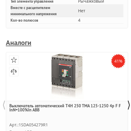
Рычажковый
Тип элемента управления
Вместе с расцепителем
Нет
минимального напряжения
4
Кол-во полюсов
Аналоги
41%
⟨
⟩
Выключатель автоматический T4H 250 TMA 125-1250 4p F F
InN=100%In ABB
Арт.:1SDA054279R1