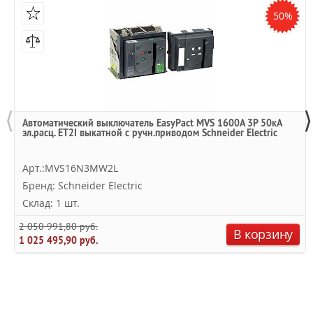
50%
⟨
⟩
Автоматический выключатель EasyPact MVS 1600A 3P 50кА
эл.расц. ET2I выкатной с ручн.приводом Schneider Electric
Арт.:MVS16N3MW2L
Бренд: Schneider Electric
Склад: 1 шт.
2 050 991,80 руб.
В корзину
1 025 495,90 руб.