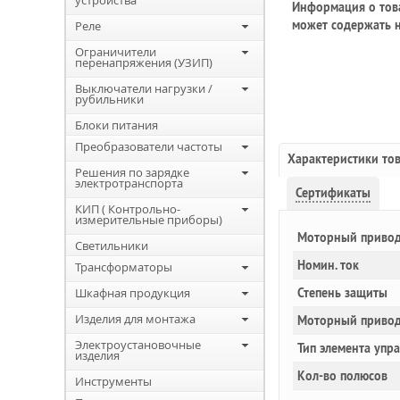
устройства
Информация о това
может содержать н
Реле
Ограничители
перенапряжения (УЗИП)
Выключатели нагрузки /
рубильники
Блоки питания
Преобразователи частоты
Характеристики то
Решения по зарядке
электротранспорта
Сертификаты
КИП ( Контрольно-
измерительные приборы)
Моторный привод
Светильники
Номин. ток
Трансформаторы
Шкафная продукция
Степень защиты
Изделия для монтажа
Моторный привод
Электроустановочные
Тип элемента упр
изделия
Кол-во полюсов
Инструменты