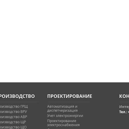
РОИЗВОДСТВО
ПРОЕКТИРОВАНИЕ
КОН
оизводство ГРЩ
Автоматизация и
Интер
диспетчеризация
оизводство ВРУ
Тел.: 
Учет электроэнергии
оизводство АВР
Проектирование
оизводство ЩР
электроснабжения
оизводство ЩО