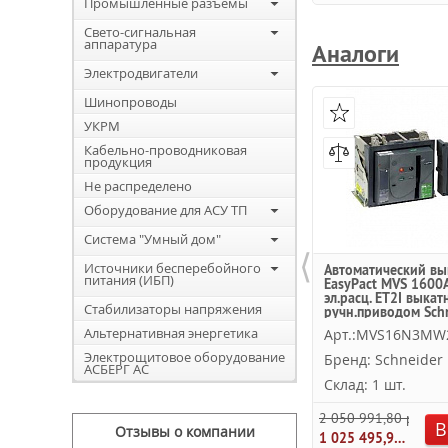
Промышленные разъемы
Свето-сигнальная
аппаратура
Аналоги
Электродвигатели
Шинопроводы
УКРМ
Кабельно-проводниковая
продукция
Не распределено
Оборудование для АСУ ТП
Система "Умный дом"
⟨
Источники бесперебойного
Автоматический вы
питания (ИБП)
EasyPact MVS 1600A
эл.расц. ET2I выкат
Стабилизаторы напряжения
ручн.приводом Sch
Electric
Альтернативная энергетика
Арт.:MVS16N3MW
Электрощитовое оборудование
Бренд: Schneider E
АСБЕРГ АС
Склад: 1 шт.
2 050 991,80 руб.
В
Отзывы о компании
1 025 495,90 руб.