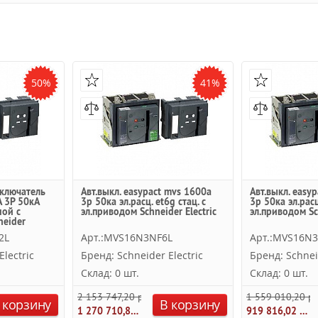
50%
41%
ключатель
Авт.выкл. easypact mvs 1600a
Авт.выкл. easy
 3P 50кА
3p 50ка эл.расц. et6g стац. с
3p 50ка эл.расц
ной с
эл.приводом Schneider Electric
эл.приводом Sch
neider
2L
Арт.:MVS16N3NF6L
Арт.:MVS16N
lectric
Бренд: Schneider Electric
Бренд: Schnei
Склад: 0 шт.
Склад: 0 шт.
2 153 747,20 руб.
1 559 010,20 ру
 корзину
В корзину
1 270 710,85 руб.
919 816,02 руб.