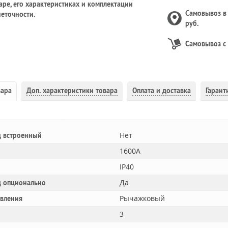
ре, его характеристиках и комплектации
Самовывоз 
еточности.
руб.
Самовывоз с
вара
Доп.
характеристики товара
Оплата и доставка
Гарант
Нет
 встроенный
1600A
IP40
Да
 опционально
Рычажковый
авления
3