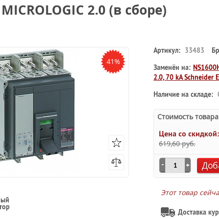
MICROLOGIC 2.0 (в сборе)
Артикул:
33483
Бр
41%
Заменён на:
NS1600H
2.0, 70 kA Schneider E
Наличие на складе:
Стоимость товара
Цена со скидкой
619,60 руб.
Доб
Этот товар сейч
ный
тор
Доставка кур