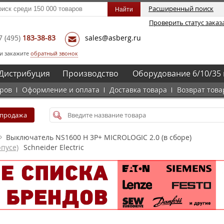
Расширенный поиск
Проверить статус заказ
7
(495)
183-38-83
sales@asberg.ru
и закажите
обратный звонок
Дистрибуция
Производство
Оборудование 6/10/35 
аров
Оформление и оплата
Доставка товара
Возврат това
спродажа
Выключатель NS1600 H 3P+ MICROLOGIC 2.0 (в сборе)
пусе)
Schneider Electric