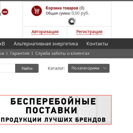
Корзина товаров
(0)
0,00 руб.
а
Общая сумма:
Авторизация
Регистрация
кВ
Альтернативная энергетика
Контакты
ра
Гарантия
Служба заботы о клиентах
Каталог:
По категориям
Найти