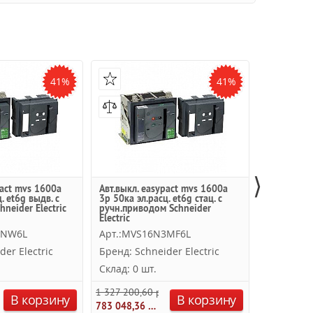
41%
41%
⟩
pact mvs 1600a
Авт.выкл. easypact mvs 1600a
Автоматич
. et6g выдв. с
3p 50ка эл.расц. et6g стац. с
EasyPact 
neider Electric
ручн.приводом Schneider
эл.расц. ET
Electric
ручн.прив
Electric
3NW6L
Арт.:MVS16N3MF6L
Арт.:MV
der Electric
Бренд: Schneider Electric
Бренд: Sc
Склад: 0 шт.
Склад: 0 
б.
1 327 200,60 руб.
1 365 260,
В корзину
В корзину
783 048,36 руб.