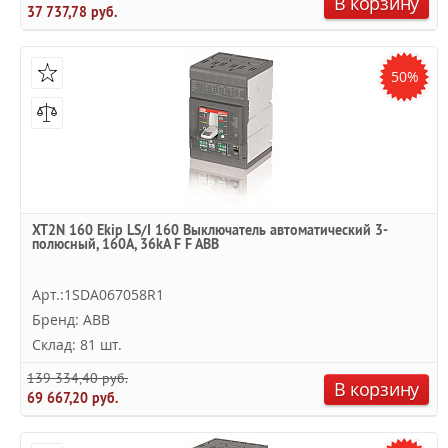
В корзину
37 737,78 руб.
50%
XT2N 160 Ekip LS/I 160 Выключатель автоматический 3-
полюсный, 160А, 36kA F F ABB
Арт.:1SDA067058R1
Бренд: ABB
Склад: 81 шт.
139 334,40 руб.
В корзину
69 667,20 руб.