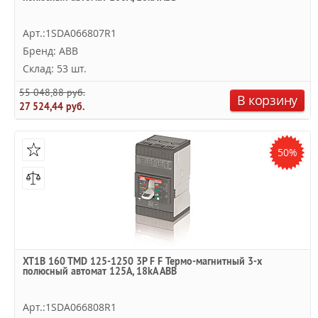
Арт.:1SDA066807R1
Бренд: ABB
Склад: 53 шт.
55 048,88 руб.
В корзину
27 524,44 руб.
50%
XT1B 160 TMD 125-1250 3P F F Термо-магнитный 3-х
полюсный автомат 125А, 18kA ABB
Арт.:1SDA066808R1