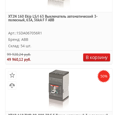
XT2N 160 Ekip LS/I 63 Выключатель автоматический 3-
полюсный, 63А, 36kA F F ABB
Арт.:1SDA067056R1
Бренд: ABB
Склад: 54 шт.
99 920,24 руб.
В корзину
49 960,12 руб.
50%