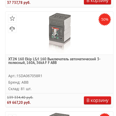
В корзину
37 737,78 руб.
50%
XT2N 160 Ekip LS/I 160 Выключатель автоматический 3-
полюсный, 160А, 36kA F F ABB
Арт.:1SDA067058R1
Бренд: ABB
Склад: 81 шт.
139 334,40 руб.
В корзину
69 667,20 руб.