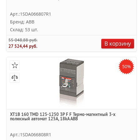
Арт.:1SDA066807R1
Бренд: ABB
Склад: 53 шт.
55 048,88 руб.
В корзину
27 524,44 руб.
50%
XT1B 160 TMD 125-1250 3P F F Термо-магнитный 3-х
полюсный автомат 125А, 18kA ABB
Арт.:1SDA066808R1