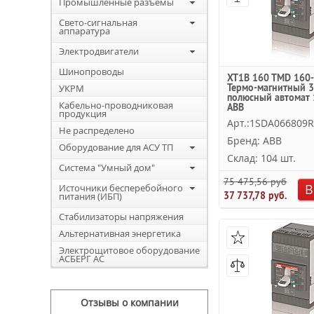
Промышленные разъемы
Свето-сигнальная
аппаратура
Электродвигатели
Шинопроводы
XT1B 160 TMD 160-
Термо-магнитный 3
УКРМ
полюсный автомат 
Кабельно-проводниковая
ABB
продукция
Арт.:1SDA066809
Не распределено
Бренд: ABB
Оборудование для АСУ ТП
Склад: 104 шт.
Система "Умный дом"
75 475,56 руб.
В
Источники бесперебойного
37 737,78 руб.
питания (ИБП)
Стабилизаторы напряжения
Альтернативная энергетика
Электрощитовое оборудование
АСБЕРГ АС
Отзывы о компании