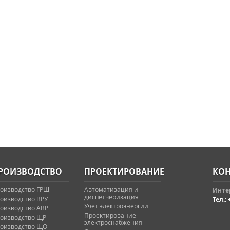
РОИЗВОДСТВО
ПРОЕКТИРОВАНИЕ
КОН
оизводство ГРЩ
Автоматизация и
Интер
диспетчеризация
оизводство ВРУ
Тел.: 
Учет электроэнергии
оизводство АВР
Проектирование
оизводство ЩР
электроснабжения
оизводство ЩО