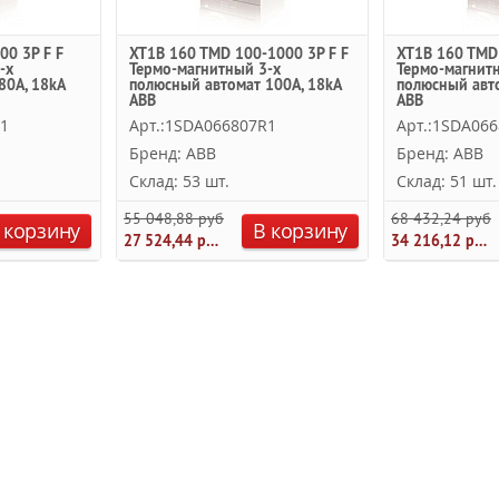
00 3P F F
XT1B 160 TMD 100-1000 3P F F
XT1B 160 TMD 
-х
Термо-магнитный 3-х
Термо-магнит
80А, 18kA
полюсный автомат 100А, 18kA
полюсный авто
ABB
ABB
R1
Арт.:1SDA066807R1
Арт.:1SDA06
Бренд: ABB
Бренд: ABB
Склад: 53 шт.
Склад: 51 шт.
55 048,88 руб.
68 432,24 руб.
 корзину
В корзину
27 524,44 руб.
34 216,12 руб.