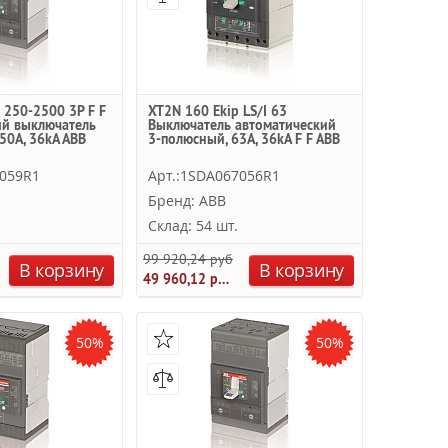
250-2500 3P F F
XT2N 160 Ekip LS/I 63
ий выключатель
Выключатель автоматический
50А, 36kA ABB
3-полюсный, 63А, 36kA F F ABB
8059R1
Арт.:1SDA067056R1
Бренд: ABB
Склад: 54 шт.
.
99 920,24 руб.
В корзину
В корзину
49 960,12 руб.
50%
50%