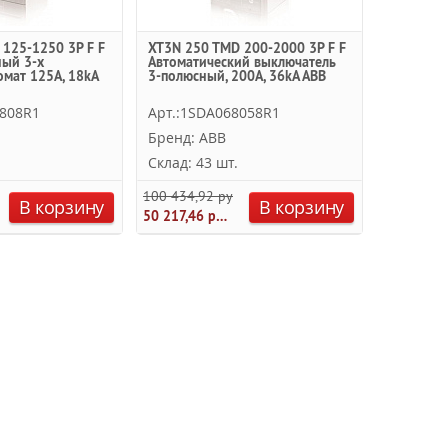
125-1250 3P F F
XT3N 250 TMD 200-2000 3P F F
ный 3-х
Автоматический выключатель
мат 125А, 18kA
3-полюсный, 200А, 36kA ABB
6808R1
Арт.:1SDA068058R1
Бренд: ABB
Склад: 43 шт.
100 434,92 руб.
В корзину
В корзину
50 217,46 руб.