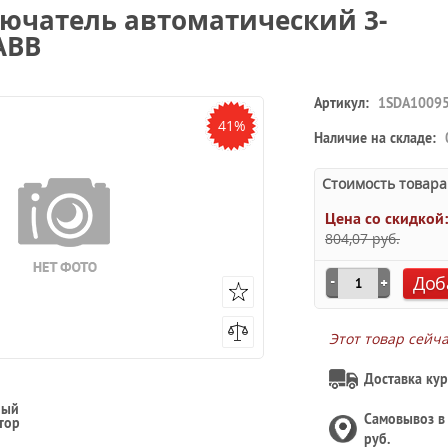
ключатель автоматический 3-
ABB
Артикул:
1SDA1009
41%
Наличие на складе:
Стоимость товара
Цена со скидкой
804,07 руб.
Доб
Этот товар сейч
Доставка кур
ный
Самовывоз 
тор
руб.