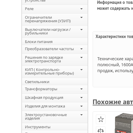
устройства
Информация о това
может содержать н
Реле
Ограничители
перенапряжения (УЗИП)
Выключатели нагрузки /
рубильники
Характеристики то
Блоки питания
Преобразователи частоты
Решения по зарядке
Технические хар
электротранспорта
полюсный, 1600А
КИП ( Контрольно-
продаж, использу
измерительные приборы)
Светильники
Трансформаторы
Шкафная продукция
Похожие авт
Изделия для монтажа
Электроустановочные
изделия
Инструменты