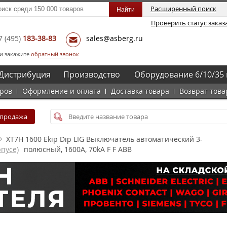
Расширенный поиск
Проверить статус заказ
7
(495)
183-38-83
sales@asberg.ru
и закажите
обратный звонок
Дистрибуция
Производство
Оборудование 6/10/35 
аров
Оформление и оплата
Доставка товара
Возврат това
спродажа
XT7H 1600 Ekip Dip LIG Выключатель автоматический 3-
пусе)
полюсный, 1600А, 70kA F F ABB