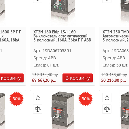
1600 3P F F
XT2N 160 Ekip LS/I 160
XT3N 250 TMD 
-х
Выключатель автоматический
Автоматическ
160А, 18kA
3-полюсный, 160А, 36kA F F ABB
3-полюсный, 2
R1
Арт.:1SDA067058R1
Арт.:1SDA06
Бренд: ABB
Бренд: ABB
Склад: 81 шт.
Склад: 58 шт.
139 334,40 руб.
100 433,60 руб
 корзину
В корзину
69 667,20 руб.
50 216,80 руб.
50%
50%