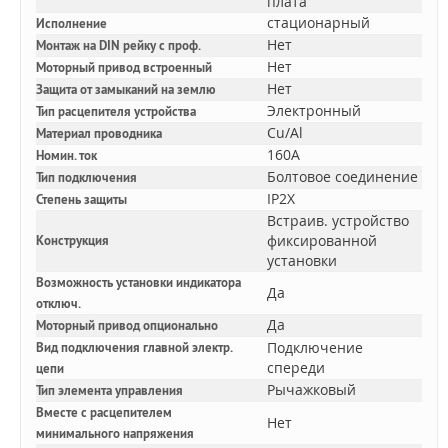
плата
стационарный
Исполнение
Нет
Монтаж на DIN рейку с проф.
Нет
Моторный привод встроенный
Нет
Защита от замыканий на землю
Электронный
Тип расцепителя устройства
Cu/Al
Материал проводника
160A
Номин. ток
Болтовое соединение
Тип подключения
IP2X
Степень защиты
Встраив. устройство
фиксированной
Конструкция
установки
Возможность установки индикатора
Да
отключ.
Да
Моторный привод опционально
Подключение
Вид подключения главной электр.
спереди
цепи
Рычажковый
Тип элемента управления
Вместе с расцепителем
Нет
минимального напряжения