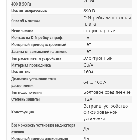
70 кА
400 В 50 Гц
690 В
Номин. напряжение
DIN-рейка/монтажная
Способ монтажа
плата
стационарный
Исполнение
Нет
Монтаж на DIN рейку с проф.
Нет
Моторный привод встроенный
Нет
Защита от замыканий на землю
Электронный
Тип расцепителя устройства
Cu/Al
Материал проводника
160A
Номин. ток
Диапазон установки тока
64 ... 160 А
расцепления
Болтовое соединение
Тип подключения
IP2X
Степень защиты
Встраив. устройство
фиксированной
Конструкция
установки
Возможность установки индикатора
Да
отключ.
Да
Моторный привод опционально