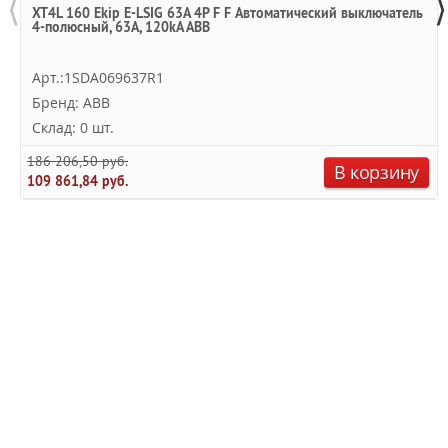
⟨
⟩
XT4L 160 Ekip E-LSIG 63A 4P F F Автоматический выключатель
4-полюсный, 63A, 120kA ABB
Арт.:1SDA069637R1
Бренд: ABB
Склад: 0 шт.
186 206,50 руб.
В корзину
109 861,84 руб.