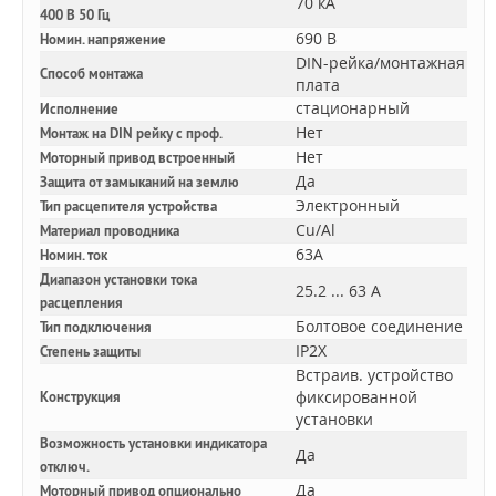
70 кА
400 В 50 Гц
690 В
Номин. напряжение
DIN-рейка/монтажная
Способ монтажа
плата
стационарный
Исполнение
Нет
Монтаж на DIN рейку с проф.
Нет
Моторный привод встроенный
Да
Защита от замыканий на землю
Электронный
Тип расцепителя устройства
Cu/Al
Материал проводника
63A
Номин. ток
Диапазон установки тока
25.2 ... 63 А
расцепления
Болтовое соединение
Тип подключения
IP2X
Степень защиты
Встраив. устройство
фиксированной
Конструкция
установки
Возможность установки индикатора
Да
отключ.
Да
Моторный привод опционально