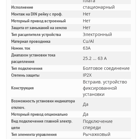
плата
стационарный
Исполнение
Нет
Монтаж на DIN рейку с проф.
Нет
Моторный привод встроенный
Нет
Защита от замыканий на землю
Электронный
Тип расцепителя устройства
Cu/Al
Материал проводника
63A
Номин. ток
Диапазон установки тока
25.2 ... 63 А
расцепления
Болтовое соединение
Тип подключения
IP2X
Степень защиты
Встраив. устройство
фиксированной
Конструкция
установки
Возможность установки индикатора
Да
отключ.
Да
Моторный привод опционально
Подключение
Вид подключения главной электр.
спереди
цепи
Рычажковый
Тип элемента управления