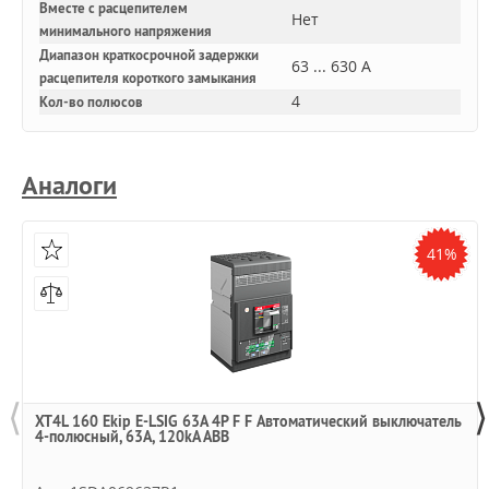
Вместе с расцепителем
Нет
минимального напряжения
Диапазон краткосрочной задержки
63 ... 630 А
расцепителя короткого замыкания
4
Кол-во полюсов
Аналоги
41%
⟨
⟩
XT4L 160 Ekip E-LSIG 63A 4P F F Автоматический выключатель
4-полюсный, 63A, 120kA ABB