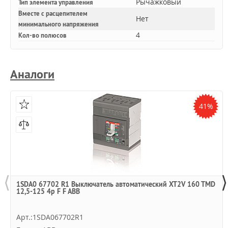
Рычажковый
Тип элемента управления
Вместе с расцепителем
Нет
минимального напряжения
4
Кол-во полюсов
Аналоги
41%
⟨
⟩
1SDA0 67702 R1 Выключатель автоматический XT2V 160 TMD
12,5-125 4p F F ABB
Арт.:1SDA067702R1