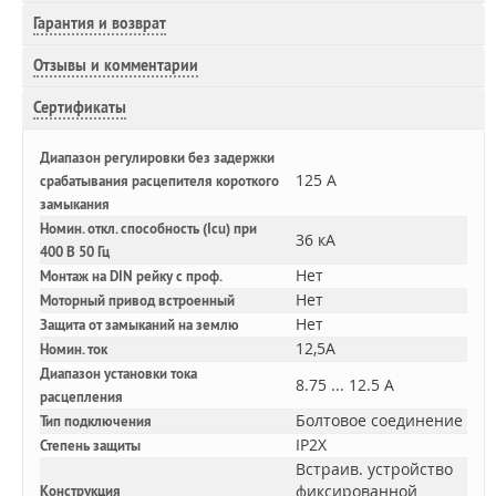
Гарантия и возврат
Отзывы и комментарии
Сертификаты
Диапазон регулировки без задержки
125 А
срабатывания расцепителя короткого
замыкания
Номин. откл. способность (Icu) при
36 кА
400 В 50 Гц
Нет
Монтаж на DIN рейку с проф.
Нет
Моторный привод встроенный
Нет
Защита от замыканий на землю
12,5A
Номин. ток
Диапазон установки тока
8.75 ... 12.5 А
расцепления
Болтовое соединение
Тип подключения
IP2X
Степень защиты
Встраив. устройство
фиксированной
Конструкция