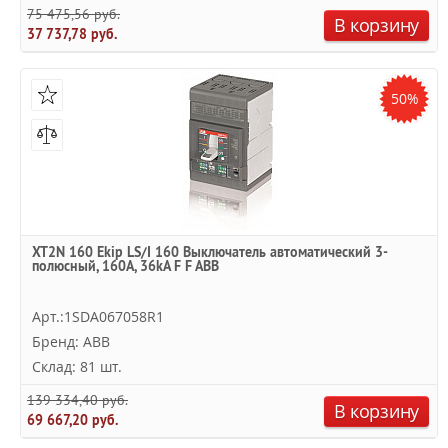
75 475,56 руб.
В корзину
37 737,78 руб.
50%
XT2N 160 Ekip LS/I 160 Выключатель автоматический 3-
полюсный, 160А, 36kA F F ABB
Арт.:1SDA067058R1
Бренд: ABB
Склад: 81 шт.
139 334,40 руб.
В корзину
69 667,20 руб.