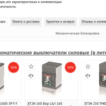
ре, его характеристиках и комплектации
еточности.
вара
Оплата и доставка
Гарантия и возврат
Отзывы и комм
Механическая блокировка
оматические выключатели силовые (в лит
50%
50%
1600 3P F F
XT2N 160 Ekip LS/I 160
XT3N 250 TMD 