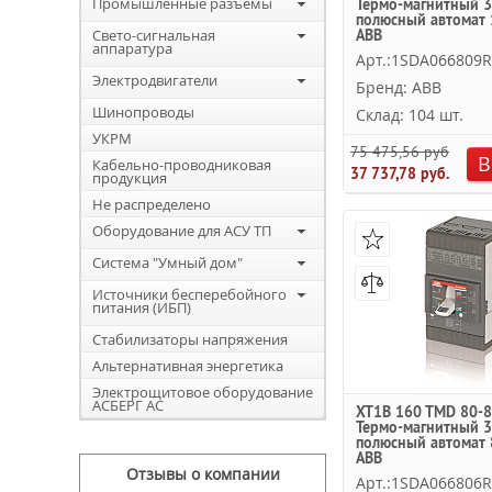
Промышленные разъемы
Термо-магнитный 3
полюсный автомат 
Свето-сигнальная
ABB
аппаратура
Арт.:1SDA066809
Электродвигатели
Бренд: ABB
Шинопроводы
Склад: 104 шт.
УКРМ
75 475,56 руб.
В
Кабельно-проводниковая
37 737,78 руб.
продукция
Не распределено
Оборудование для АСУ ТП
Система "Умный дом"
Источники бесперебойного
питания (ИБП)
Стабилизаторы напряжения
Альтернативная энергетика
Электрощитовое оборудование
АСБЕРГ АС
XT1B 160 TMD 80-8
Термо-магнитный 3
полюсный автомат 
ABB
Отзывы о компании
Арт.:1SDA066806