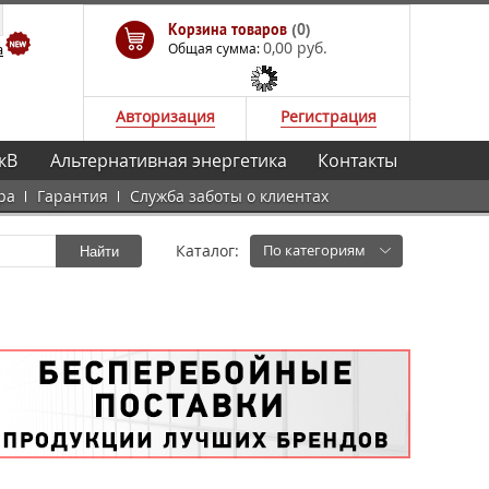
Корзина товаров
(0)
0,00 руб.
а
Общая сумма:
Авторизация
Регистрация
кВ
Альтернативная энергетика
Контакты
ра
Гарантия
Служба заботы о клиентах
Каталог:
По категориям
Найти