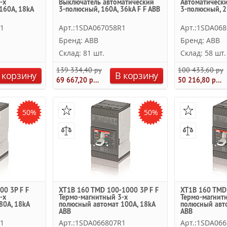
-х
Выключатель автоматический
Автоматическ
160А, 18kA
3-полюсный, 160А, 36kA F F ABB
3-полюсный, 2
R1
Арт.:1SDA067058R1
Арт.:1SDA06
Бренд: ABB
Бренд: ABB
Склад: 81 шт.
Склад: 58 шт.
139 334,40 руб.
100 433,60 руб
 корзину
В корзину
69 667,20 руб.
50 216,80 руб.
50%
50%
00 3P F F
XT1B 160 TMD 100-1000 3P F F
XT1B 160 TMD 
-х
Термо-магнитный 3-х
Термо-магнит
80А, 18kA
полюсный автомат 100А, 18kA
полюсный авто
ABB
ABB
R1
Арт.:1SDA066807R1
Арт.:1SDA06