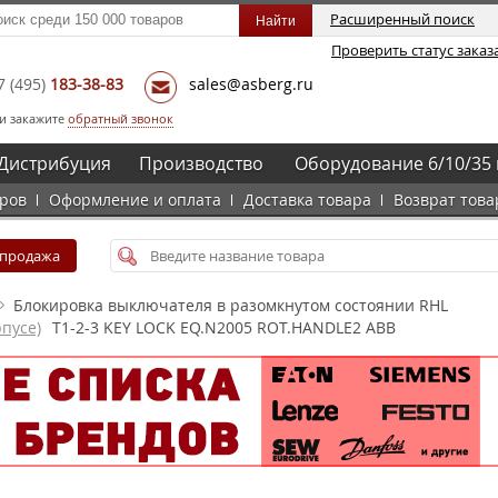
Расширенный поиск
Проверить статус заказ
7
(495)
183-38-83
sales@asberg.ru
и закажите
обратный звонок
Дистрибуция
Производство
Оборудование 6/10/35 
аров
Оформление и оплата
Доставка товара
Возврат това
спродажа
Блокировка выключателя в разомкнутом состоянии RHL
пусе)
T1-2-3 KEY LOCK EQ.N2005 ROT.HANDLE2 ABB