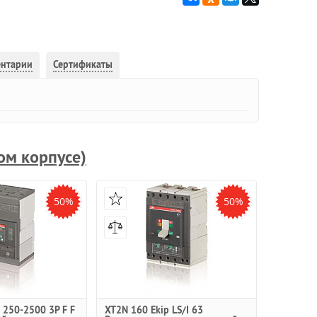
ентарии
Сертификаты
ом корпусе)
50%
50%
250-2500 3P F F
XT2N 160 Ekip LS/I 63