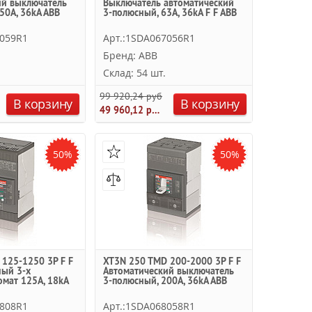
ий выключатель
Выключатель автоматический
50А, 36kA ABB
3-полюсный, 63А, 36kA F F ABB
8059R1
Арт.:1SDA067056R1
Бренд: ABB
Склад: 54 шт.
.
99 920,24 руб.
В корзину
В корзину
49 960,12 руб.
50%
50%
125-1250 3P F F
XT3N 250 TMD 200-2000 3P F F
ный 3-х
Автоматический выключатель
мат 125А, 18kA
3-полюсный, 200А, 36kA ABB
6808R1
Арт.:1SDA068058R1