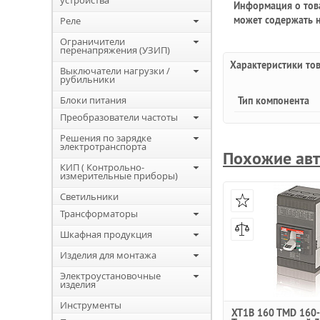
устройства
Информация о това
может содержать н
Реле
Ограничители
перенапряжения (УЗИП)
Характеристики то
Выключатели нагрузки /
рубильники
Блоки питания
Тип компонента
Преобразователи частоты
Решения по зарядке
электротранспорта
Похожие авт
КИП ( Контрольно-
измерительные приборы)
Светильники
Трансформаторы
Шкафная продукция
Изделия для монтажа
Электроустановочные
изделия
Инструменты
XT1B 160 TMD 160-