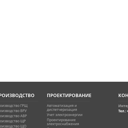
РОИЗВОДСТВО
ПРОЕКТИРОВАНИЕ
КОН
оизводство ГРЩ
Автоматизация и
Интер
диспетчеризация
оизводство ВРУ
Тел.: 
Учет электроэнергии
оизводство АВР
Проектирование
оизводство ЩР
электроснабжения
оизводство ЩО