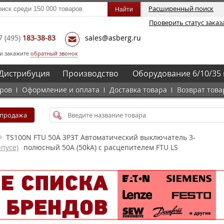
Расширенный поиск
Проверить статус заказ
7
(495)
183-38-83
sales@asberg.ru
и закажите
обратный звонок
Дистрибуция
Производство
Оборудование 6/10/35 
аров
Оформление и оплата
Доставка товара
Возврат това
спродажа
TS100N FTU 50A 3P3T Автоматический выключатель 3-
пусе)
полюсный 50А (50kA) с расцепителем FTU LS