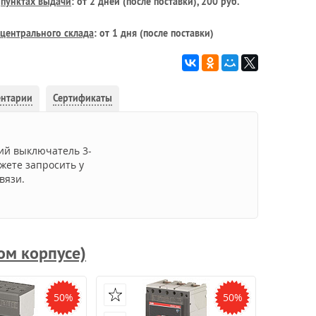
в
пунктах выдачи
: от 2 дней (после поставки), 200 руб.
центрального склада
: от 1 дня (после поставки)
ентарии
Сертификаты
ий выключатель 3-
ожете запросить у
вязи.
ом корпусе)
50%
50%