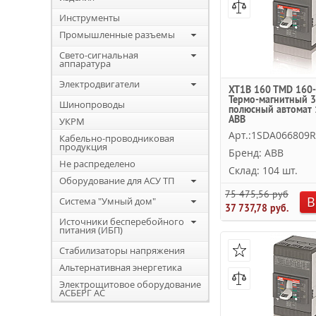
Инструменты
Промышленные разъемы
Свето-сигнальная
аппаратура
Электродвигатели
XT1B 160 TMD 160-
Термо-магнитный 3
Шинопроводы
полюсный автомат 
ABB
УКРМ
Арт.:1SDA066809
Кабельно-проводниковая
продукция
Бренд: ABB
Не распределено
Склад: 104 шт.
Оборудование для АСУ ТП
75 475,56 руб.
В
Система "Умный дом"
37 737,78 руб.
Источники бесперебойного
питания (ИБП)
Стабилизаторы напряжения
Альтернативная энергетика
Электрощитовое оборудование
АСБЕРГ АС