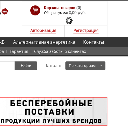
Корзина товаров
(0)
0,00 руб.
а
Общая сумма:
Авторизация
Регистрация
кВ
Альтернативная энергетика
Контакты
ра
Гарантия
Служба заботы о клиентах
Каталог:
По категориям
Найти