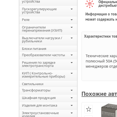
устройства
Официаль
дистрибью
Пускорегулирующие
устройства
Информация о това
может содержать н
Реле
Ограничители
перенапряжения (УЗИП)
Характеристики то
Выключатели нагрузки /
рубильники
Блоки питания
Преобразователи частоты
Технические хар
полюсный 50А (50
Решения по зарядке
электротранспорта
менеджеров отде
КИП ( Контрольно-
измерительные приборы)
Светильники
Трансформаторы
Похожие авт
Шкафная продукция
Изделия для монтажа
Электроустановочные
изделия