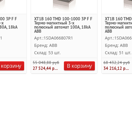
00 3P F F
XT1B 160 TMD 100-1000 3P F F
XT1B 160 TMD 
-х
Термо-магнитный 3-х
Термо-магнит
80А, 18kA
полюсный автомат 100А, 18kA
полюсный авто
ABB
ABB
R1
Арт.:1SDA066807R1
Арт.:1SDA06
Бренд: ABB
Бренд: ABB
Склад: 53 шт.
Склад: 51 шт.
55 048,88 руб.
68 432,24 руб.
 корзину
В корзину
27 524,44 руб.
34 216,12 руб.