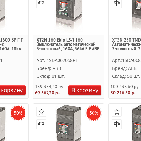
1600 3P F F
XT2N 160 Ekip LS/I 160
XT3N 250 TMD 
-х
Выключатель автоматический
Автоматическ
160А, 18kA
3-полюсный, 160А, 36kA F F ABB
3-полюсный, 2
R1
Арт.:1SDA067058R1
Арт.:1SDA06
Бренд: ABB
Бренд: ABB
Склад: 81 шт.
Склад: 58 шт.
139 334,40 руб.
100 433,60 руб
 корзину
В корзину
69 667,20 руб.
50 216,80 руб.
50%
50%