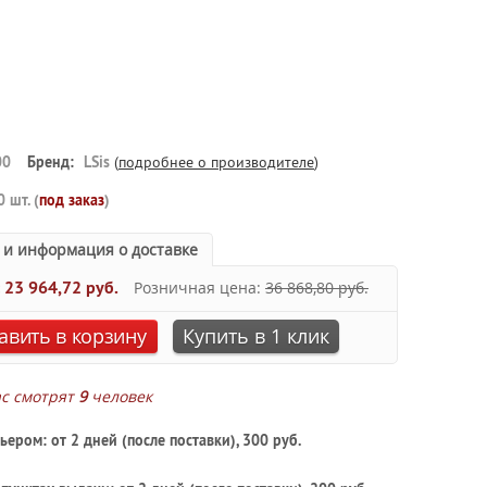
00
Бренд:
LSis
(
подробнее о производителе
)
0 шт. (
под заказ
)
 и информация о доставке
:
23 964,72 руб.
Розничная цена:
36 868,80 руб.
авить в корзину
Купить в 1 клик
ас смотрят
9
человек
ьером: от 2 дней (после поставки), 300 руб.