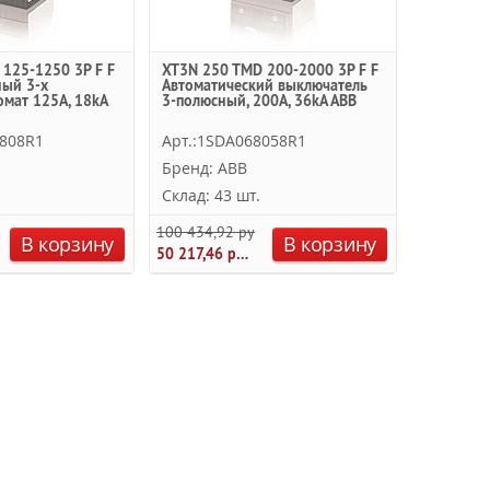
125-1250 3P F F
XT3N 250 TMD 200-2000 3P F F
ный 3-х
Автоматический выключатель
мат 125А, 18kA
3-полюсный, 200А, 36kA ABB
6808R1
Арт.:1SDA068058R1
Бренд: ABB
Склад: 43 шт.
100 434,92 руб.
В корзину
В корзину
50 217,46 руб.