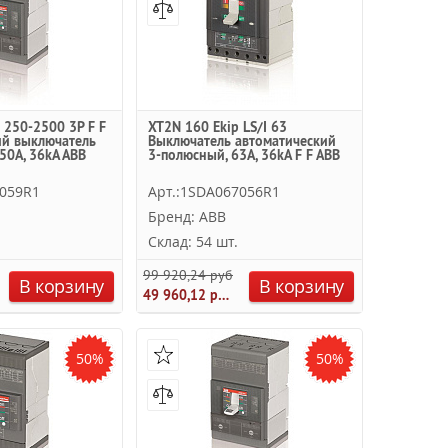
250-2500 3P F F
XT2N 160 Ekip LS/I 63
ий выключатель
Выключатель автоматический
50А, 36kA ABB
3-полюсный, 63А, 36kA F F ABB
8059R1
Арт.:1SDA067056R1
Бренд: ABB
Склад: 54 шт.
.
99 920,24 руб.
В корзину
В корзину
49 960,12 руб.
50%
50%