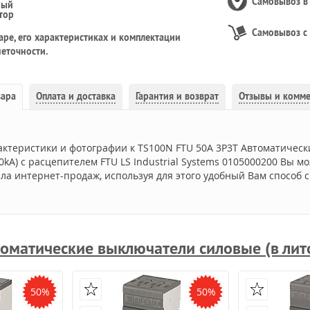
Самовывоз 
ный
тор
Самовывоз с
ре, его характеристиках и комплектации
еточности.
вара
Оплата и доставка
Гарантия и возврат
Отзывы и комм
актеристики и фотографии к TS100N FTU 50A 3P3T Автоматическ
kA) с расцепителем FTU LS Industrial Systems 0105000200 Вы м
ла интернет-продаж, используя для этого удобный Вам способ с
оматические выключатели силовые (в лит
50%
50%