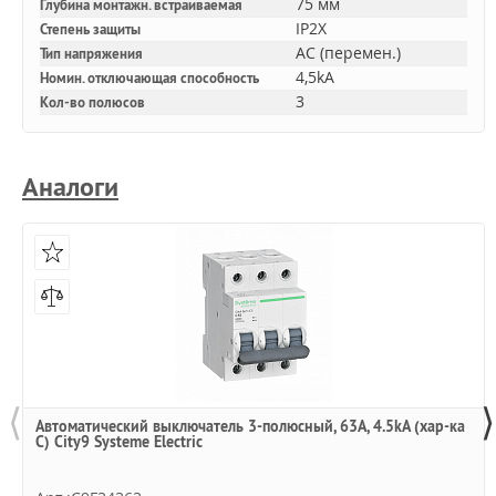
75 мм
Глубина монтажн. встраиваемая
IP2X
Степень защиты
AC (перемен.)
Тип напряжения
4,5kA
Номин. отключающая способность
3
Кол-во полюсов
Аналоги
⟨
⟩
Автоматический выключатель 3-полюсный, 63А, 4.5kA (хар-ка
C) City9 Systeme Electric