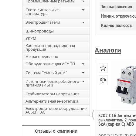
Промышленные разъемы
Тип напряжения
Свето-сигнальная
аппаратура
Номин. отключаю
Электродвигатели
Кол-во полюсов
Шинопроводы
УКРМ
Кабельно-проводниковая
Аналоги
продукция
Не распределено
Оборудование для АСУ ТП
Система "Умный дом"
Источники бесперебойного
питания (ИБП)
Стабилизаторы напряжения
Альтернативная энергетика
Электрощитовое оборудование
⟨
АСБЕРГ АС
S202 C16 Автомати
выключатель 2-пол
6кА (хар-ка C) ABB
Отзывы о компании
Арт.:2CDS252001