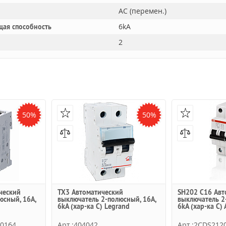
AC (перемен.)
6kA
щая способность
2
50%
50%
ческий
TX3 Автоматический
SH202 C16 Авт
юсный, 16А,
выключатель 2-полюсный, 16А,
выключатель 2
6kА (хар-ка C) Legrand
6kA (хар-ка C)
R0164
Арт.:404042
Арт.:2CDS212