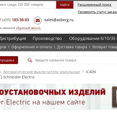
Расширенный поиск
Проверить статус заказ
7
(495)
183-38-83
sales@asberg.ru
и закажите
обратный звонок
Дистрибуция
Производство
Оборудование 6/10/35 
аров
Оформление и оплата
Доставка товара
Возврат това
спродажа
Автоматические выключатели модульные
iC40N
 Schneider Electric