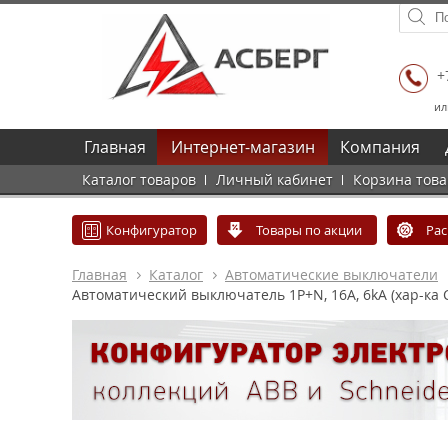
+
ил
Главная
Интернет-магазин
Компания
Каталог товаров
Личный кабинет
Корзина тов
Конфигуратор
Товары по акции
Ра
Главная
Каталог
Автоматические выключатели
Автоматический выключатель 1P+N, 16A, 6kA (хар-ка C)