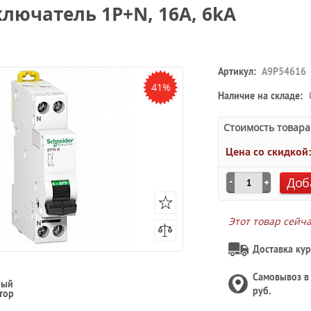
лючатель 1P+N, 16A, 6kA
Артикул:
A9P54616
41%
Наличие на складе:
Стоимость товара
Цена со скидкой
Доб
Этот товар сейч
Доставка кур
Самовывоз 
ный
руб.
тор