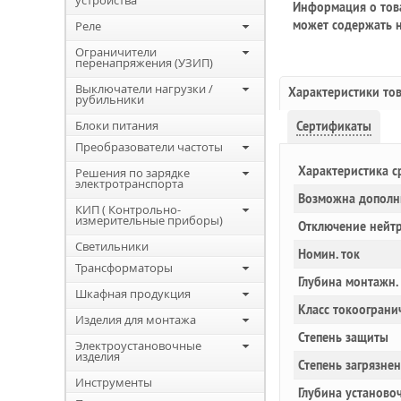
устройства
Информация о това
может содержать н
Реле
Ограничители
перенапряжения (УЗИП)
Выключатели нагрузки /
Характеристики то
рубильники
Блоки питания
Сертификаты
Преобразователи частоты
Характеристика с
Решения по зарядке
электротранспорта
Возможна дополн
КИП ( Контрольно-
измерительные приборы)
Отключение нейт
Светильники
Номин. ток
Трансформаторы
Глубина монтажн.
Шкафная продукция
Класс токоограни
Изделия для монтажа
Степень защиты
Электроустановочные
изделия
Степень загрязне
Инструменты
Глубина установоч