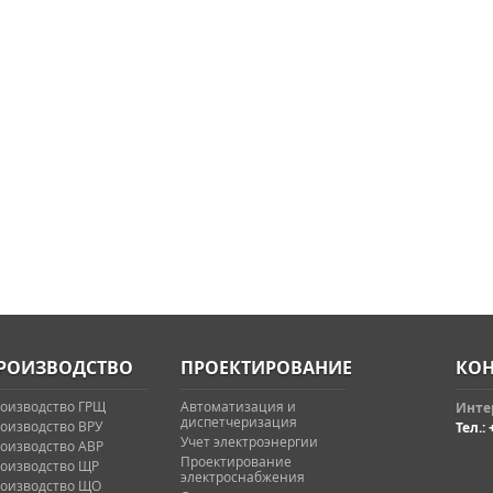
РОИЗВОДСТВО
ПРОЕКТИРОВАНИЕ
КОН
оизводство ГРЩ
Автоматизация и
Интер
диспетчеризация
оизводство ВРУ
Тел.: 
Учет электроэнергии
оизводство АВР
Проектирование
оизводство ЩР
электроснабжения
оизводство ЩО