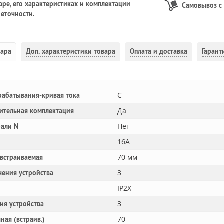
ре, его характеристиках и комплектации
Самовывоз с
еточности.
вара
Доп.
характеристики товара
Оплата и доставка
Гарант
C
рабатывания-кривая тока
Да
ительная комплектация
Нет
рали N
16A
70 мм
 встраиваемая
3
чения устройства
IP2X
3
ния устройства
70
ная (встраив.)