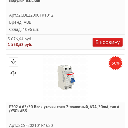
модулей 63А ABB
Арт.:2CDL220001R1012
Бренд: ABB
Склад: 1096 шт.
3 076,64 руб.
В корзину
1 538,32 руб.
50%
F202 A 63/30 Блок утечки тока 2-полюсный, 63A, 30mA, тип А
(УЗО) ABB
Арт.:2CSF202101R1630