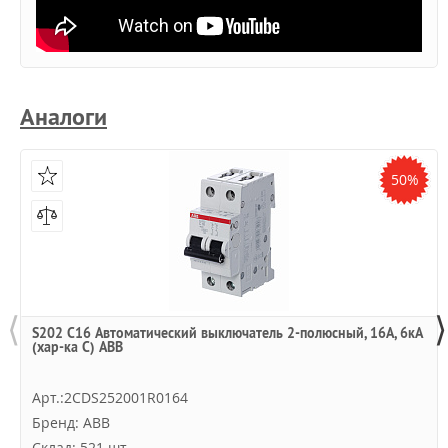
Аналоги
50%
⟨
⟩
S202 C16 Автоматический выключатель 2-полюсный, 16А, 6кА
(хар-ка C) ABB
Арт.:2CDS252001R0164
Бренд: ABB
Склад: 521 шт.