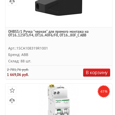
OHBS3/1 Ручка "черная" для прямого монтажа на
OT16..125F3/F4, OT16..40F6/F8, OT16...80F_C ABB
Арт.:1SCA108319R1001
Бренд: ABB
Склад: 88 шт.
2 781,76 руб.
В корзину
1 669,06 руб.
41%