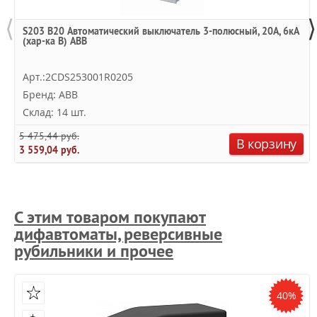
⟨
⟩
S203 B20 Автоматический выключатель 3-полюсный, 20А, 6кА
(хар-ка B) ABB
Арт.:2CDS253001R0205
Бренд: ABB
Склад: 14 шт.
5 475,44 руб.
В корзину
3 559,04 руб.
С этим товаром покупают
дифавтоматы, реверсивные
рубильники и прочее
40%