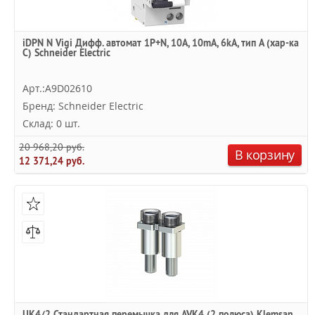
iDPN N Vigi Дифф. автомат 1P+N, 10A, 10mA, 6kA, тип A (хар-ка
С) Schneider Electric
Арт.:A9D02610
Бренд: Schneider Electric
Склад: 0 шт.
20 968,20 руб.
В корзину
12 371,24 руб.
UK4/2 Стандартная перемычка для AVK4 (2 полюса) Klemsan