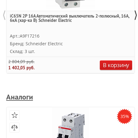
⟨
⟩
iC65N 2P 16А Автоматический выключатель 2-полюсный, 16А,
6кА (хар-ка B) Schneider Electric
Арт.:A9F17216
Бренд: Schneider Electric
Склад: 3 шт.
2 804,09 руб.
В корзину
1 402,05 руб.
Аналоги
35%