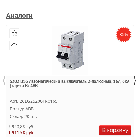
Аналоги
35%
⟨
⟩
S202 B16 Автоматический выключатель 2-полюсный, 16А, 6кА
(хар-ка B) ABB
Арт.:2CDS252001R0165
Бренд: ABB
Склад: 20 шт.
2 940,88 руб.
В корзину
1 911,58 руб.