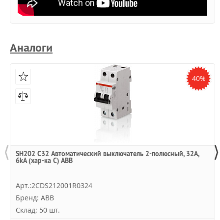
Аналоги
40%
⟨
⟩
SH202 C32 Автоматический выключатель 2-полюсный, 32А,
6kA (хар-ка C) ABB
Арт.:2CDS212001R0324
Бренд: ABB
Склад: 50 шт.