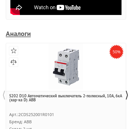
Аналоги
50%
⟨
⟩
S202 D10 Автоматический выключатель 2-полюсный, 10А, 6кА
(хар-ка D) ABB
Арт.:2CDS252001R0101
Бренд: ABB
Склад: 2 шт.