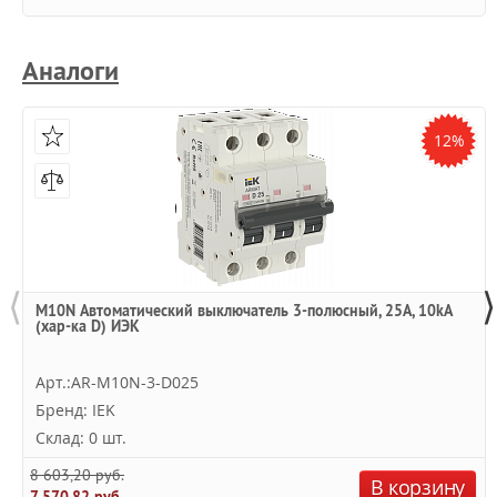
Аналоги
12%
⟨
⟩
M10N Автоматический выключатель 3-полюсный, 25А, 10kA
(хар-ка D) ИЭК
Арт.:AR-M10N-3-D025
Бренд: IEK
Склад: 0 шт.
8 603,20 руб.
В корзину