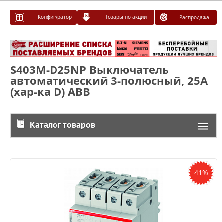
Конфигуратор
Товары по акции
Распродажа
S403M-D25NP Выключатель
автоматический 3-полюсный, 25A
(хар-ка D) ABB
Каталог товаров
41%