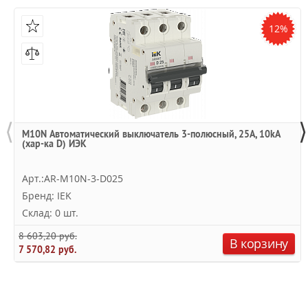
12%
⟨
⟩
M10N Автоматический выключатель 3-полюсный, 25А, 10kA
(хар-ка D) ИЭК
Арт.:AR-M10N-3-D025
Бренд: IEK
Склад: 0 шт.
8 603,20 руб.
В корзину
7 570,82 руб.