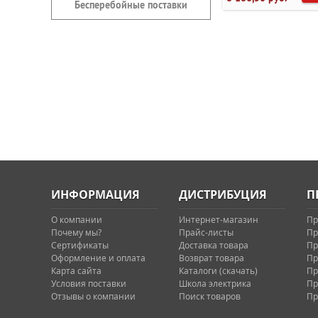
Бесперебойные поставки
ИНФОРМАЦИЯ
ДИСТРИБУЦИЯ
П
О компании
Интернет-магазин
Пр
Почему мы?
Прайс-листы
Пр
Сертификаты
Доставка товара
Пр
Оформление и оплата
Возврат товара
Пр
Карта сайта
Каталоги (скачать)
Пр
Условия поставки
Школа электрика
Пр
Отзывы о компании
Поиск товаров
Пр