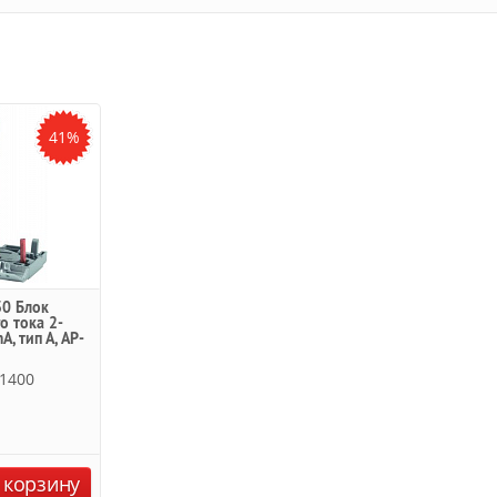
41%
30 Блок
 тока 2-
, тип А, AP-
1400
 корзину