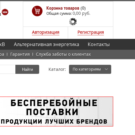
Корзина товаров
(0)
0,00 руб.
а
Общая сумма:
Авторизация
Регистрация
кВ
Альтернативная энергетика
Контакты
ра
Гарантия
Служба заботы о клиентах
Каталог:
По категориям
Найти