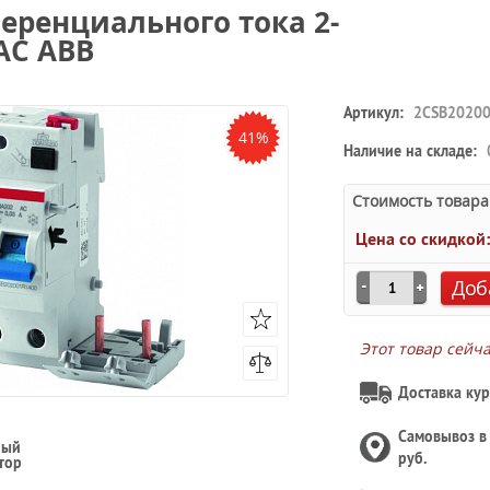
еренциального тока 2-
АC ABB
Артикул:
2CSB20200
41%
Наличие на складе:
Стоимость товара
Цена со скидкой
Доб
Этот товар сейч
Доставка кур
Самовывоз 
ный
руб.
тор