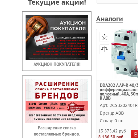
Текущие акции!
Аналоги
АУКЦИОН ПОКУПАТЕЛЯ!
DDA202 A AP-R 40/
дифференциального
полюсный, 40A, 30mA
R ABB
Арт.:2CSB202401R
Бренд: ABB
Склад: 0 шт.
Расширение списка
13 875,42 руб.
В
поставляемых брендов.
8 186,50 руб.