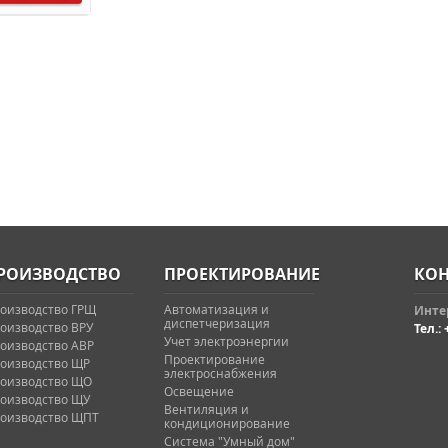
РОИЗВОДСТВО
ПРОЕКТИРОВАНИЕ
КОН
оизводство ГРЩ
Автоматизация и
Интер
диспетчеризация
оизводство ВРУ
Тел.: 
Учет электроэнергии
оизводство АВР
Проектирование
оизводство ЩР
электроснабжения
оизводство ЩО
Освещение
оизводство ЩУ
Вентиляция и
оизводство ЩПТ
кондиционирование
Система "Умный дом"