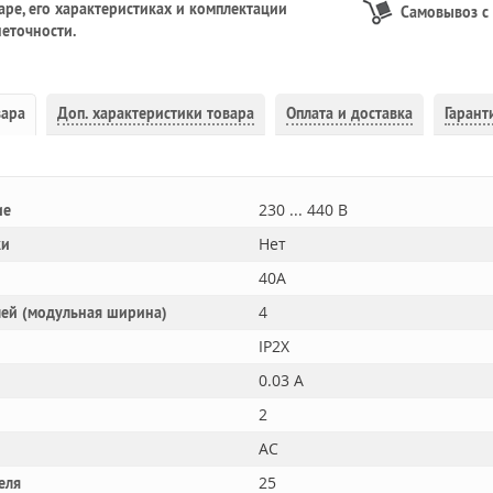
ре, его характеристиках и комплектации
Самовывоз с
еточности.
вара
Доп.
характеристики товара
Оплата и доставка
Гарант
230 ... 440 В
ие
Нет
ки
40A
4
лей (модульная ширина)
IP2X
0.03 А
2
AC
25
еля