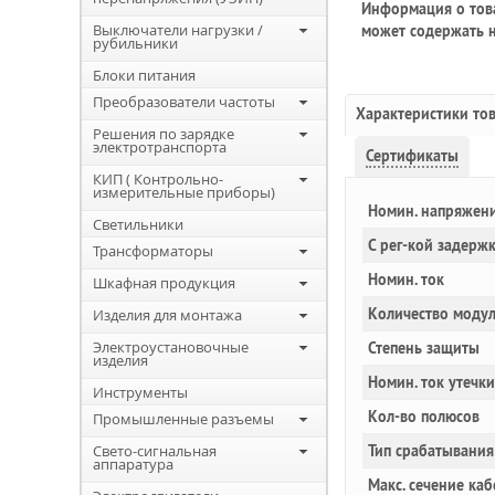
Информация о това
Выключатели нагрузки /
может содержать н
рубильники
Блоки питания
Преобразователи частоты
Характеристики то
Решения по зарядке
электротранспорта
Сертификаты
КИП ( Контрольно-
измерительные приборы)
Номин. напряжен
Светильники
С рег-кой задерж
Трансформаторы
Номин. ток
Шкафная продукция
Количество моду
Изделия для монтажа
Электроустановочные
Степень защиты
изделия
Номин. ток утечки
Инструменты
Кол-во полюсов
Промышленные разъемы
Свето-сигнальная
Тип срабатывания
аппаратура
Макс. сечение каб