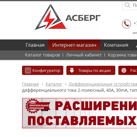
+
ил
Главная
Интернет-магазин
Компания
Каталог товаров
Личный кабинет
Корзина тов
Конфигуратор
Товары по акции
Ра
Главная
Каталог
Дифференциальные устройств
дифференциального тока 2-полюсный, 40A, 30mA, ти