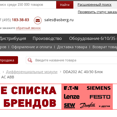
Расширенный поиск
Проверить статус заказ
7
(495)
183-38-83
sales@asberg.ru
и закажите
обратный звонок
Дистрибуция
Производство
Оборудование 6/10/35 
аров
Оформление и оплата
Доставка товара
Возврат това
спродажа
а
Дифференциальные модули
DDA202 AC 40/30 Блок
п АC ABB