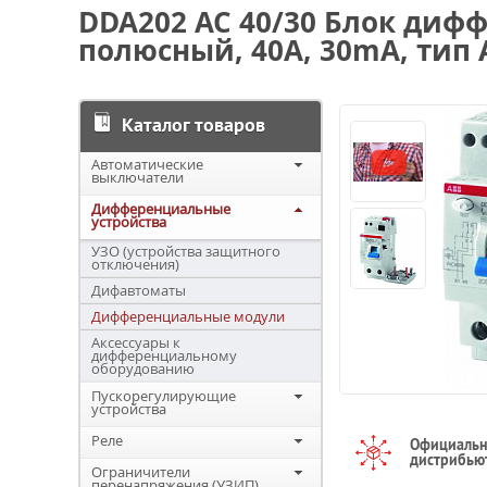
DDA202 AC 40/30 Блок дифф
полюсный, 40A, 30mA, тип 
Каталог товаров
Автоматические
выключатели
Дифференциальные
устройства
УЗО (устройства защитного
отключения)
Дифавтоматы
Дифференциальные модули
Аксессуары к
дифференциальному
оборудованию
Пускорегулирующие
устройства
Реле
Официаль
дистрибью
Ограничители
перенапряжения (УЗИП)