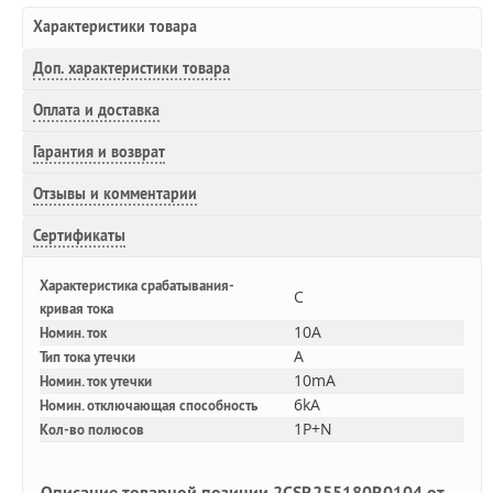
Характеристики товара
Доп.
характеристики товара
Оплата и доставка
Гарантия и возврат
Отзывы и комментарии
Сертификаты
Характеристика срабатывания-
C
кривая тока
10A
Номин. ток
A
Тип тока утечки
10mA
Номин. ток утечки
6kA
Номин. отключающая способность
1P+N
Кол-во полюсов
Описание товарной позиции 2CSR255180R0104 от