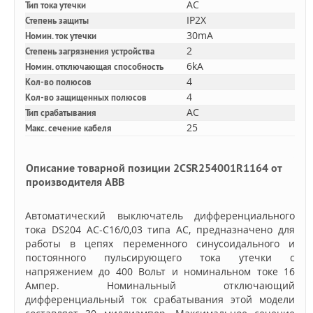
AC
Тип тока утечки
IP2X
Степень защиты
30mA
Номин. ток утечки
2
Степень загрязнения устройства
6kA
Номин. отключающая способность
4
Кол-во полюсов
4
Кол-во защищенных полюсов
AC
Тип срабатывания
25
Макс. сечение кабеля
Описание товарной позиции 2CSR254001R1164 от
производителя ABB
Автоматический выключатель дифференциального
тока DS204 AC-C16/0,03 типа AС, предназначено для
работы в цепях переменного синусоидального и
постоянного пульсирующего тока утечки с
напряжением до 400 Вольт и номинальном токе 16
Ампер. Номинальный отключающий
дифференциальный ток срабатывания этой модели