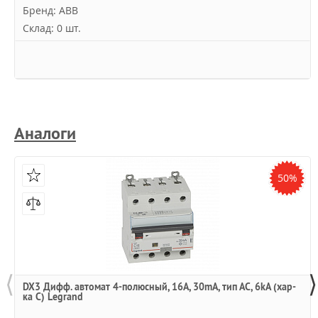
Бренд: ABB
Склад: 0 шт.
Аналоги
50%
⟨
⟩
DX3 Дифф. автомат 4-полюсный, 16A, 30mA, тип АC, 6kA (хар-
ка C) Legrand