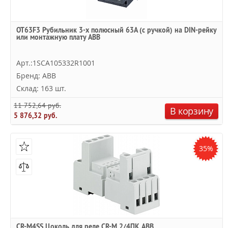
OT63F3 Рубильник 3-х полюсный 63А (с ручкой) на DIN-рейку
или монтажную плату ABB
Арт.:1SCA105332R1001
Бренд: ABB
Склад: 163 шт.
11 752,64 руб.
В корзину
5 876,32 руб.
35%
CR-M4SS Цоколь для реле CR-M 2/4ПК ABB