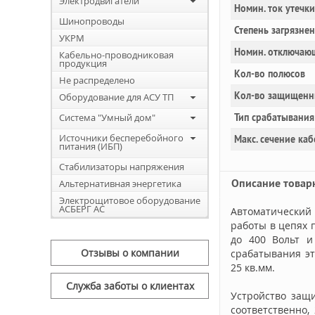
Электродвигатели
Номин. ток утечки
Шинопроводы
Степень загрязне
УКРМ
Номин. отключаю
Кабельно-проводниковая
продукция
Кол-во полюсов
Не распределено
Кол-во защищенн
Оборудование для АСУ ТП
Система "Умный дом"
Тип срабатывания
Источники бесперебойного
Макс. сечение каб
питания (ИБП)
Стабилизаторы напряжения
Описание товар
Альтернативная энергетика
Электрощитовое оборудование
АСБЕРГ АС
Автоматический 
работы в цепях 
до 400 Вольт 
Отзывы о компании
срабатывания эт
25 кв.мм.
Служба заботы о клиентах
Устройство защи
соответственно,