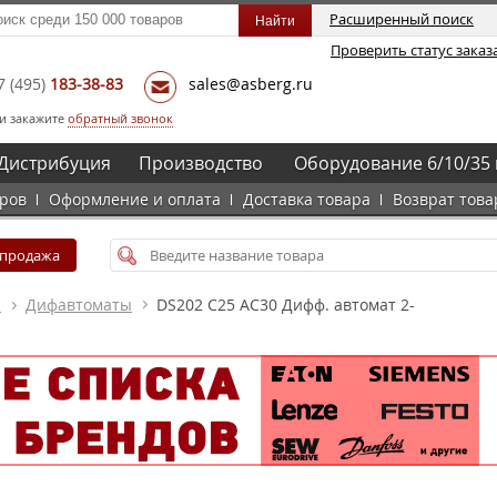
Расширенный поиск
Проверить статус заказ
7
(495)
183-38-83
sales@asberg.ru
и закажите
обратный звонок
Дистрибуция
Производство
Оборудование 6/10/35 
аров
Оформление и оплата
Доставка товара
Возврат това
спродажа
а
Дифавтоматы
DS202 C25 AC30 Дифф. автомат 2-