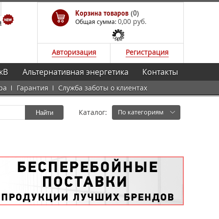
Корзина товаров
(0)
0,00 руб.
а
Общая сумма:
Авторизация
Регистрация
кВ
Альтернативная энергетика
Контакты
ра
Гарантия
Служба заботы о клиентах
Каталог:
По категориям
Найти