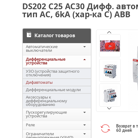
DS202 C25 AC30 Дифф. авто
тип АC, 6kA (хар-ка C) ABB
Каталог товаров
Автоматические
выключатели
Дифференциальные
устройства
УЗО (устройства защитного
отключения)
Дифавтоматы
Дифференциальные модули
Аксессуары к
дифференциальному
оборудованию
Пускорегулирующие
устройства
Реле
Возврат в 
60 дней
Ограничители
перенапряжения (УЗИП)