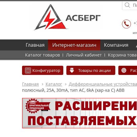
+
ил
Главная
Интернет-магазин
Компания
Каталог товаров
Личный кабинет
Корзина тов
Конфигуратор
Товары по акции
Ра
Главная
Каталог
Дифференциальные устройств
полюсный, 25A, 30mA, тип АC, 6kA (хар-ка C) ABB