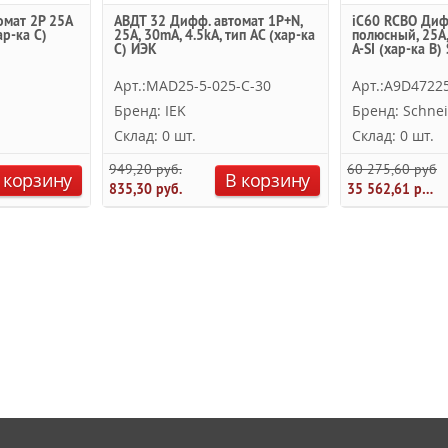
омат 2P 25А
АВДТ 32 Дифф. автомат 1P+N,
iC60 RCBO Диф
ар-ка C)
25А, 30mA, 4.5kA, тип AC (хар-ка
полюсный, 25А,
С) ИЭК
A-SI (хар-ка B) 
Арт.:MAD25-5-025-C-30
Арт.:A9D4722
Бренд: IEK
Бренд: Schnei
Склад: 0 шт.
Склад: 0 шт.
949,20 руб.
60 275,60 руб.
 корзину
В корзину
835,30 руб.
35 562,61 руб.