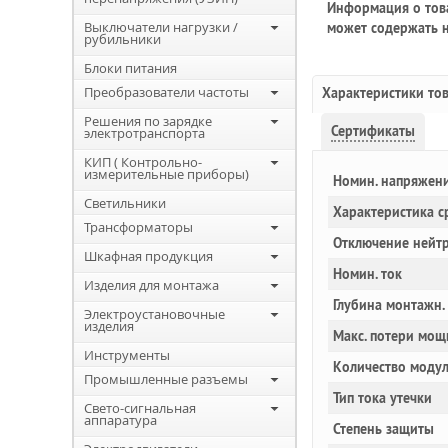
Информация о това
Выключатели нагрузки /
может содержать н
рубильники
Блоки питания
Преобразователи частоты
Характеристики то
Решения по зарядке
Сертификаты
электротранспорта
КИП ( Контрольно-
измерительные приборы)
Номин. напряжен
Светильники
Характеристика с
Трансформаторы
Отключение нейт
Шкафная продукция
Номин. ток
Изделия для монтажа
Глубина монтажн.
Электроустановочные
изделия
Макс. потери мощ
Инструменты
Количество моду
Промышленные разъемы
Тип тока утечки
Свето-сигнальная
аппаратура
Степень защиты