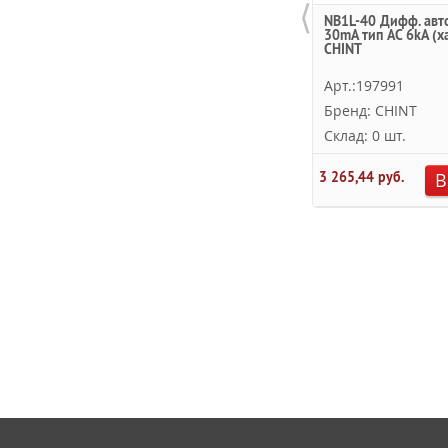
⟨
NB1L-40 Дифф. авт
30mA тип AC 6kA (х
CHINT
Арт.:197991
Бренд: CHINT
Склад: 0 шт.
3 265,44 руб.
В