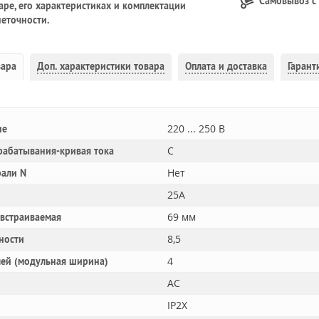
Самовывоз с
ре, его характеристиках и комплектации
еточности.
вара
Доп.
характеристики товара
Оплата и доставка
Гарант
220 ... 250 В
ие
C
рабатывания-кривая тока
Нет
рали N
25A
69 мм
 встраиваемая
8,5
ности
4
лей (модульная ширина)
AC
IP2X