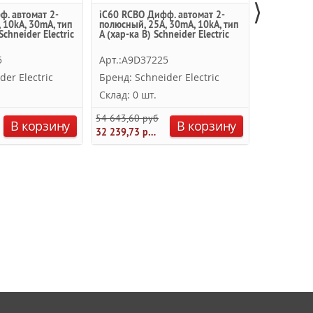
⟩
ф. автомат 2-
iC60 RCBO Дифф. автомат 2-
iC60 RCBO
 10kА, 30mA, тип
полюсный, 25A, 30mA, 10kА, тип
полюсный, 
Schneider Electric
A (хар-ка В) Schneider Electric
A-SI (хар-к
5
Арт.:A9D37225
Арт.:A9D
der Electric
Бренд: Schneider Electric
Бренд: Sc
Склад: 0 шт.
Склад: 0 
54 643,60 руб.
52 907,80 р
В корзину
В корзину
32 239,73 руб.