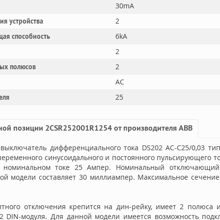
30mA
2
ния устройства
6kA
щая способность
2
2
ых полюсов
AC
25
еля
ной позиции 2CSR252001R1254 от производителя ABB
выключатель дифференциального тока DS202 AC-C25/0,03 тип
переменного синусоидального и постоянного пульсирующего т
и номинальном токе 25 Ампер. Номинальный отключающий
ой модели составляет 30 миллиампер. Максимальное сечение
тного отключения крепится на дин-рейку, имеет 2 полюса и
 2 DIN-модуля. Для данной модели имеется возможность под