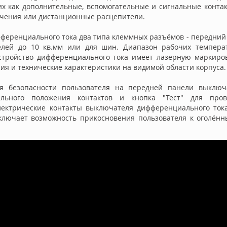
ких как дополнительные, вспомогательные и сигнальные контак
чения или дистанционные расцепители.
фференциального тока два типа клеммных разъёмов - передний 
елей до 10 кв.мм или для шин. Диапазон рабочих температ
стройство дифференциального тока имеет лазерную маркиров
ия и технические характеристики на видимой области корпуса.
я безопасности пользователя на передней панели выключ
ального положения контактов и кнопка "Тест" для пров
лектрические контакты выключателя дифференциального то
сключает возможность прикосновения пользователя к оголён